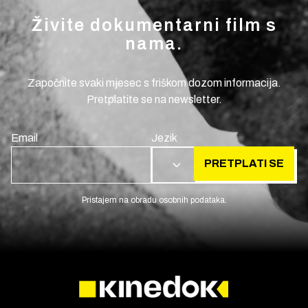
Živite dokumentarni film s
nama.
Započnite svaki mjesec s friškom dozom informacija.
Pretplatite se na newsletter.
Email
Jezik
PRETPLATI SE
HR
Pristajem na obradu osobnih podataka.