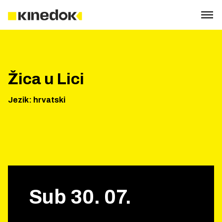
Žica u Lici
Jezik
:
hrvatski
Sub
30
.
07
.