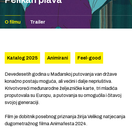
O filmu
Trailer
Katalog 2025
Animirani
Feel-good
Devedesetih godina u Mađarskoj putovanja van države
konačno postaju moguća, ali većini i dalje nepriuštiva.
Krivotvoreći međunarodne željezničke karte, tri mladića
proputovala su Europu, a putovanja su omogućila i čitavoj
svojoj generaciji.
Film je dobitnik posebnog priznanja
žirija Velikog natjecanja
dugometražnog filma Animafesta 2024.