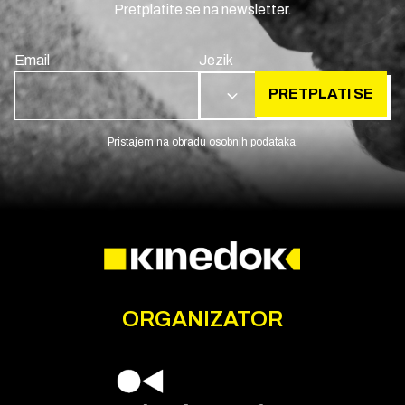
Pretplatite se na newsletter.
Email
Jezik
PRETPLATI SE
HR
Pristajem na obradu osobnih podataka.
ORGANIZATOR