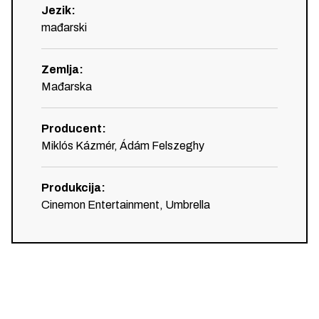
Jezik
:
mađarski
Zemlja
:
Mađarska
Producent
:
Miklós Kázmér, Ádám Felszeghy
Produkcija
:
Cinemon Entertainment, Umbrella