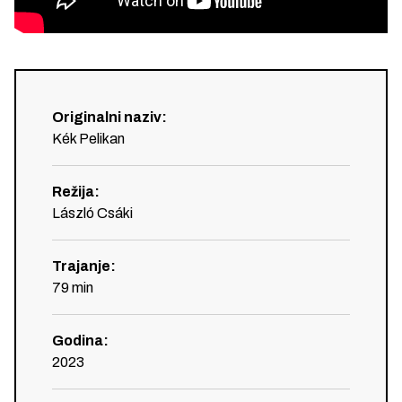
Originalni naziv
:
Kék Pelikan
Režija
:
László Csáki
Trajanje
:
79
min
Godina
:
2023