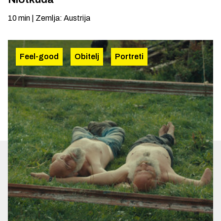
10
min
|
Zemlja
:
Austrija
Feel-good
Obitelj
Portreti