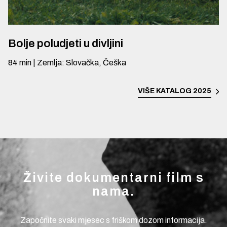
Bolje poludjeti u divljini
84
min
|
Zemlja
:
Slovačka, Češka
VIŠE
KATALOG 2025
Živite dokumentarni film s
nama.
Započnite svaki mjesec s friškom dozom informacija.