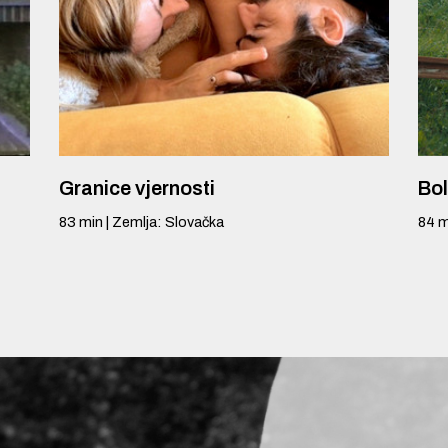
Granice vjernosti
Bol
83
min
|
Zemlja
:
Slovačka
84
m