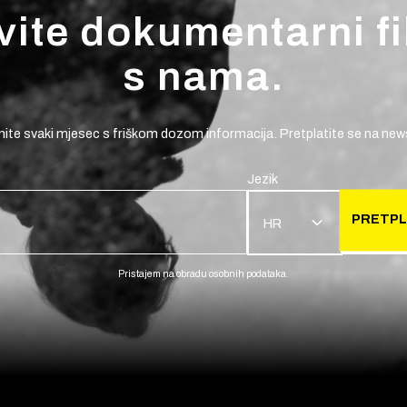
vite dokumentarni f
s nama.
ite svaki mjesec s friškom dozom informacija. Pretplatite se na news
Jezik
PRETPL
HR
Pristajem na obradu osobnih podataka.