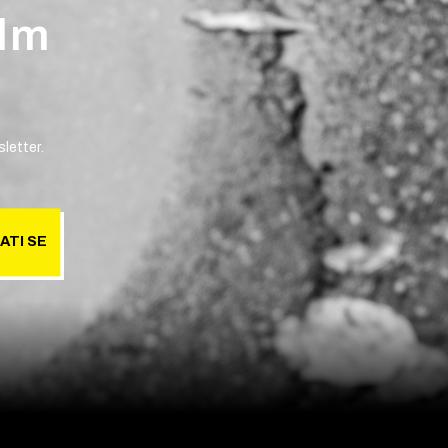
ilm
letter.
ATI SE