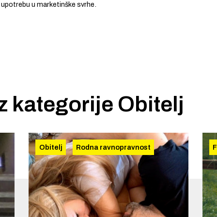
 upotrebu u marketinške svrhe.
iz kategorije
Obitelj
Obitelj
Rodna ravnopravnost
F