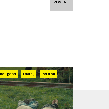
POSLATI
eel-good
Obitelj
Portreti