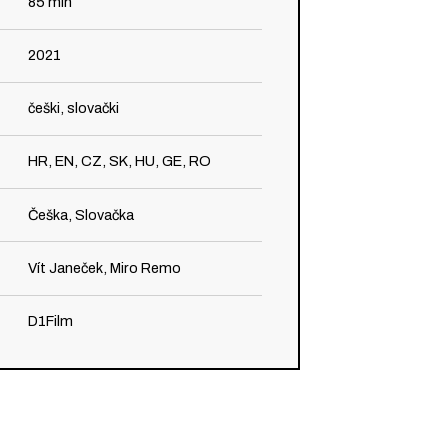
85
min
2021
češki, slovački
HR, EN, CZ, SK, HU, GE, RO
Češka, Slovačka
Vít Janeček, Miro Remo
D1Film