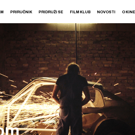
AM
PRIRUČNIK
PRIDRUŽI SE
FILM KLUB
NOVOSTI
O KIN
om