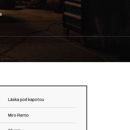
a
Láska pod kapotou
Miro Remo