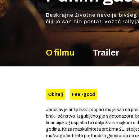
Beskrajne životne nevolje bivše
čiji je san bio postati vozač rallyja
O filmu
Trailer
Obitelj
Feel-good
Jaroslav je antijunak: propao mu je san da pos
brak i očinstvo, izgubljenog je svjetonazora, 
financijskog uspjeha te i dalje živi s majkom u
godina. Kriza maskuliniteta prožima 21. stoljeće
muškog identiteta prethodnih generacija ne 