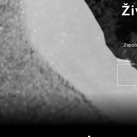
Ži
Započn
Email