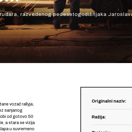
g rudara, razvedenog pedesetogodišnjaka Jaroslav
.
Originalni naziv
:
tane vozač rallyja,
bez sanjanog
 dobi od gotovo 50
Režija
:
, a stara se vizija
uklapa u suvremeno