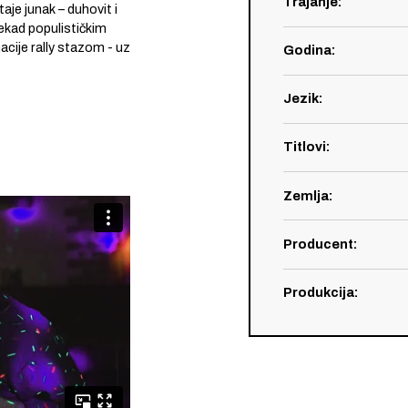
Trajanje
:
je junak – duhovit i
ekad populističkim
acije rally stazom - uz
Godina
:
Jezik
:
Titlovi
:
Zemlja
:
Producent
:
Produkcija
: