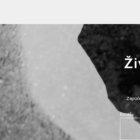
Ži
Započn
Email