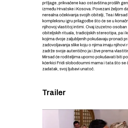
prtljage, prikvačene kao ostavština prošlih gen
između Hrvatske i Kosova. Povezani željom da
nerealna očekivanja svojih obitelji, Tea i Mirsad
kompleksnu igru prilagodbe što će se u konač
njihovoj vlastitoj intimi. Ovaj izuzetno osoban 
obiteljskih rituala, tradicijskih stereotipa, pa i
kojima dvoje zaljubljenih pokušavaju pronaći 
zadovoljavanja slike koju o njima imaju njihovi r
zadrže svoje autentično ja i žive prema vlastit
Mirsad će roditeljima uporno pokušavati biti po
kćerkici Fridi slobodoumni mama i tata što se
zadatak, svoj ljubavi unatoč.
Trailer