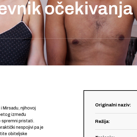
evnik očekivanja
Originalni naziv
:
 Mirsadu, njihovoj
zapetog između
 spremni pristati.
Režija
:
raktički nespojivi pa je
ite obiteljske