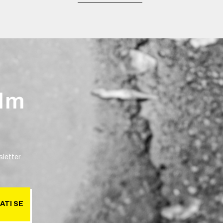
ilm
letter.
ATI SE