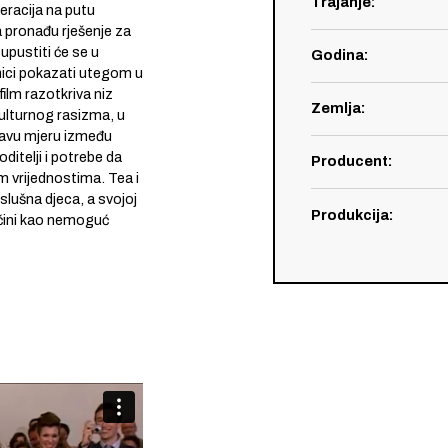
Trajanje
:
eracija na putu
 pronađu rješenje za
 upustiti će se u
Godina
:
nici pokazati utegom u
film razotkriva niz
Zemlja
:
 kulturnog rasizma, u
pravu mjeru između
oditelji i potrebe da
Producent
:
im vrijednostima. Tea i
slušna djeca, a svojoj
Produkcija
:
 čini kao nemoguć