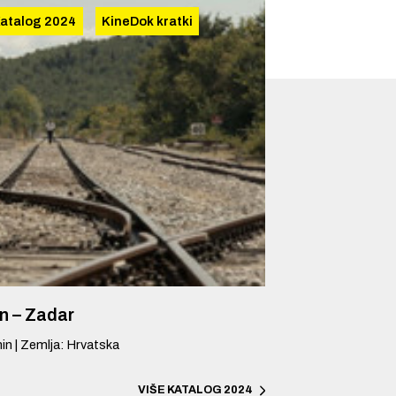
atalog 2024
KineDok kratki
n – Zadar
in
|
Zemlja
:
Hrvatska
VIŠE
KATALOG 2024