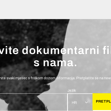
vite dokumentarni f
s nama.
ite svaki mjesec s friškom dozom informacija. Pretplatite se na news
Jezik
PRETPL
HR