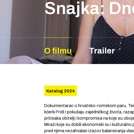
Snajka: Dn
O filmu
Trailer
Katalog 2024
Dokumentarac o hrvatsko-romskom paru, Tei i
kćerki Fridi i pokušaju zajedničkog života, ra
pritisaka obitelji i kompromisa na koje su oboje
Mirazi koje su dobili ekonomski su i kulturalno p
pred njima nezahvalan izazov balansiranja vlast