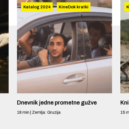
Katalog 2024
KineDok kratki
K
Dnevnik jedne prometne gužve
Kni
18
min
|
Zemlja
:
Gruzija
15
m