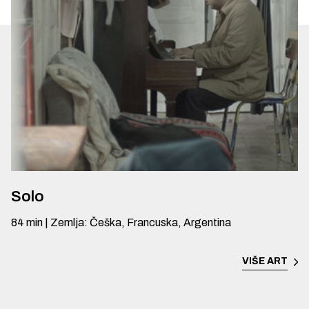
Solo
84
min
|
Zemlja
:
Češka, Francuska, Argentina
VIŠE
ART