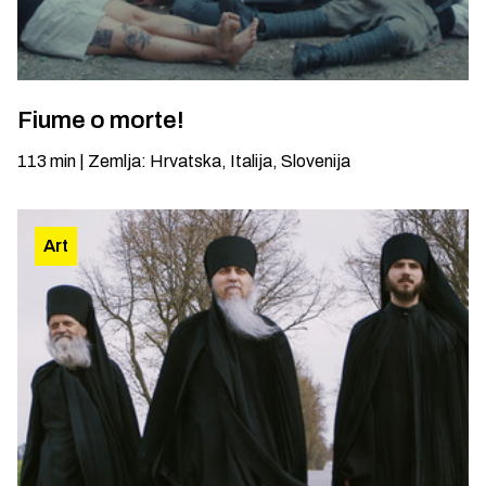
Fiume o morte!
113
min
|
Zemlja
:
Hrvatska, Italija, Slovenija
Art