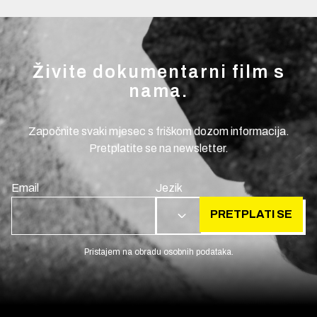
Živite dokumentarni film s
nama.
Započnite svaki mjesec s friškom dozom informacija.
Pretplatite se na newsletter.
Email
Jezik
PRETPLATI SE
HR
Pristajem na obradu osobnih podataka.