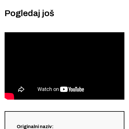
Pogledaj još
Originalni naziv
: