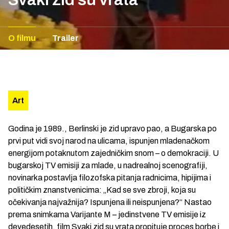
O filmu
Trailer
Art
Godina je 1989., Berlinski je zid upravo pao, a Bugarska po
prvi put vidi svoj narod na ulicama, ispunjen mladenačkom
energijom potaknutom zajedničkim snom – o demokraciji. U
bugarskoj TV emisiji za mlade, u nadrealnoj scenografiji,
novinarka postavlja filozofska pitanja radnicima, hipijima i
političkim znanstvenicima: „Kad se sve zbroji, koja su
očekivanja najvažnija? Ispunjena ili neispunjena?“ Nastao
prema snimkama Varijante M – jedinstvene TV emisije iz
devedesetih, film Svaki zid su vrata propituje proces borbe i