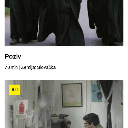
Poziv
70
min
|
Zemlja
:
Slovačka
Art