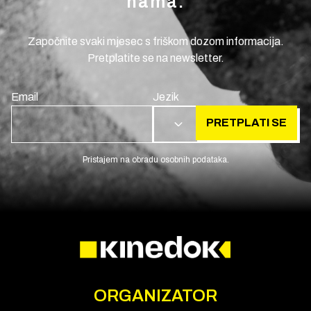
nama.
Započnite svaki mjesec s friškom dozom informacija.
Pretplatite se na newsletter.
Email
Jezik
PRETPLATI SE
HR
Pristajem na obradu osobnih podataka.
ORGANIZATOR