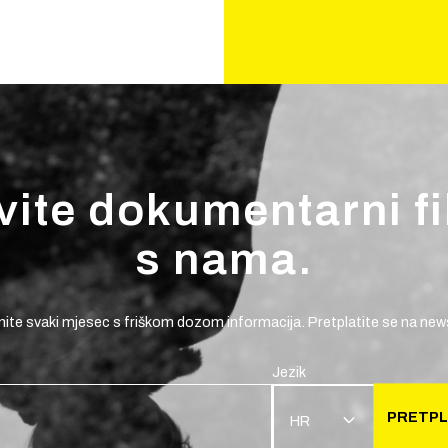
vite dokumentarni f
s nama.
ite svaki mjesec s friškom dozom informacija. Pretplatite se na news
Jezik
PRETPL
HR