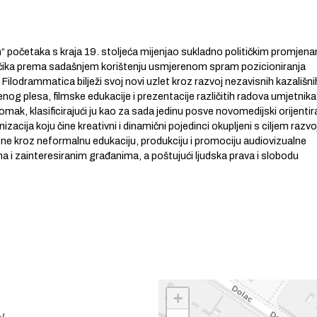
“ početaka s kraja 19. stoljeća mijenjao sukladno političkim promjen
atčika prema sadašnjem korištenju usmjerenom spram pozicioniranja
s Filodrammatica bilježi svoj novi uzlet kroz razvoj nezavisnih kazališni
og plesa, filmske edukacije i prezentacije različitih radova umjetnika 
pomak, klasificirajući ju kao za sada jedinu posve novomedijski orijenti
izacija koju čine kreativni i dinamični pojedinci okupljeni s ciljem razvo
ene kroz neformalnu edukaciju, produkciju i promociju audiovizualne
 i zainteresiranim građanima, a poštujući ljudska prava i slobodu
+