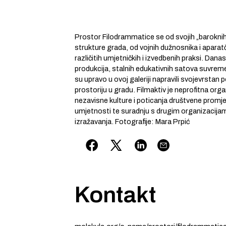
Prostor Filodrammatice se od svojih „baroknih
strukture grada, od vojnih dužnosnika i apar
različitih umjetničkih i izvedbenih praksi. Dana
produkcija, stalnih edukativnih satova suvremen
su upravo u ovoj galeriji napravili svojevrstan 
prostoriju u gradu. Filmaktiv je neprofitna organ
nezavisne kulture i poticanja društvene promj
umjetnosti te suradnju s drugim organizacijama
izražavanja. Fotografije: Mara Prpić
Kontakt