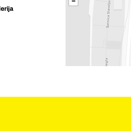
−
erija