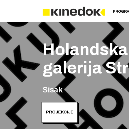
PROGR
Holandska 
galerija Str
Sisak
PROJEKCIJE