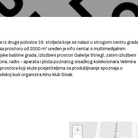
te iz druge polovice 19. stoljeća koje se nalazi u strogom centru grad
 Na prostoru od 2000 m² uređen je info centar s multimedijalnim
ke baštine grada, izložbeni prostori Galerije Striegl, zatim izložbeni
na, radio – aparata i ploča poznatog sisačkog kolekcionara Velimira
 prostora koji služe posjetiteljima za produbljivanje spoznaja o
ndskoj kući organizira Kino klub Sisak.
+