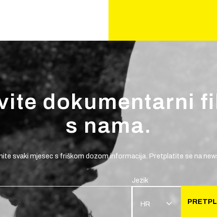
vite dokumentarni f
s nama.
ite svaki mjesec s friškom dozom informacija. Pretplatite se na news
Jezik
PRETPL
HR