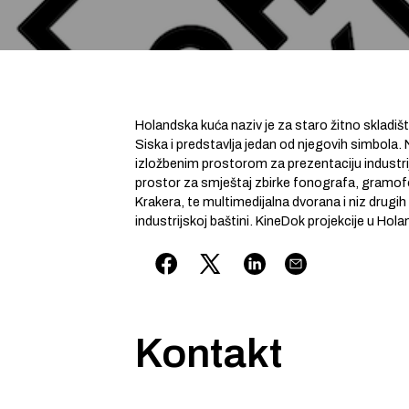
Holandska kuća naziv je za staro žitno skladiš
Siska i predstavlja jedan od njegovih simbola.
izložbenim prostorom za prezentaciju industrijs
prostor za smještaj zbirke fonografa, gramofo
Krakera, te multimedijalna dvorana i niz drugih
industrijskoj baštini. KineDok projekcije u Hola
Kontakt