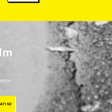
ilm
letter.
ATI SE