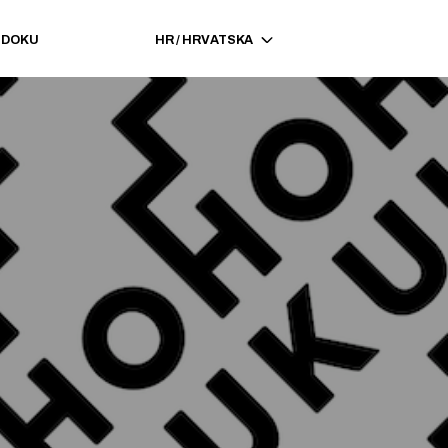
EDOKU
HR
/
HRVATSKA