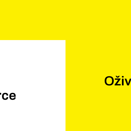
Oživ
rce