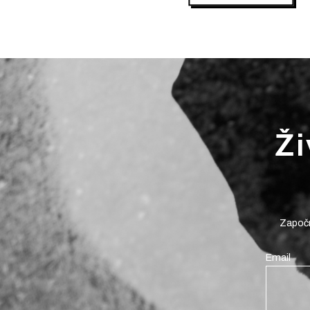
Ži
Započn
Email