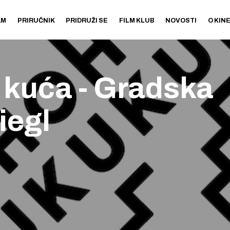
AM
PRIRUČNIK
PRIDRUŽI SE
FILM KLUB
NOVOSTI
O KIN
kuća - Gradska
iegl