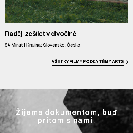
Raději zešílet v divočině
84
Minút
|
Krajina
:
Slovensko, Česko
VŠETKY FILMY PODĽA TÉMY
ARTS
Žijeme dokumentom, buď
pritom s nami.