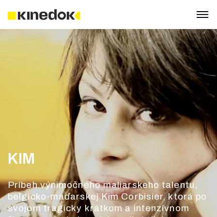
KIM
Príbeh výnimočného maliarskeho talentu,
belgicko-maďarskej Kim Corbisier, ktorá po
svojom tragicky krátkom a intenzívnom