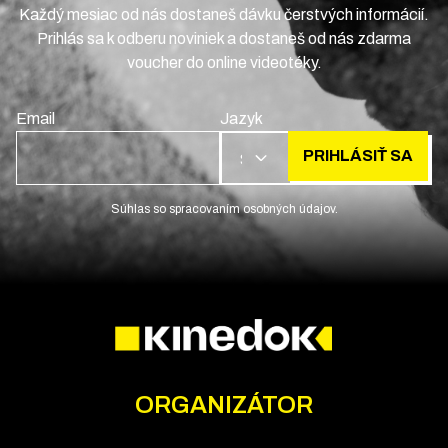
Každý mesiac od nás dostaneš dávku čerstvých informácií.
Prihlás sa k odberu noviniek a dostaneš od nás zdarma
voucher do online videotéky.
Email
Jazyk
PRIHLÁSIŤ SA
SK
Súhlas so spracovaním osobných údajov.
ORGANIZÁTOR