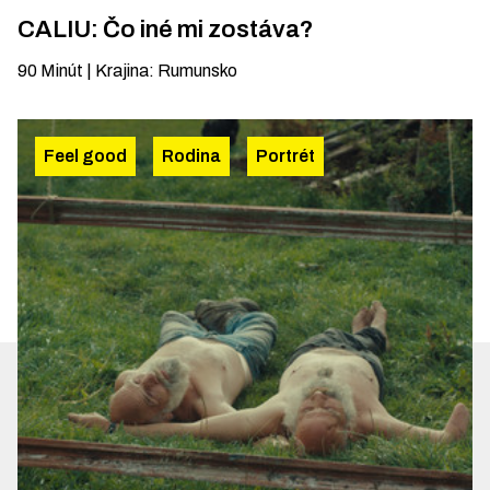
CALIU: Čo iné mi zostáva?
90
Minút
|
Krajina
:
Rumunsko
Feel good
Rodina
Portrét