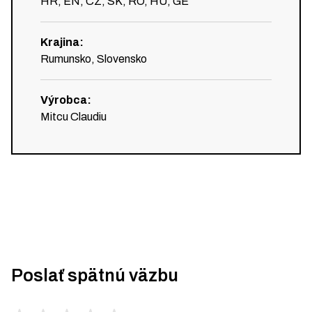
HR, EN, CZ, SK, RO, HU, GE
Krajina
:
Rumunsko, Slovensko
Výrobca
:
Mitcu Claudiu
Poslať spätnú väzbu