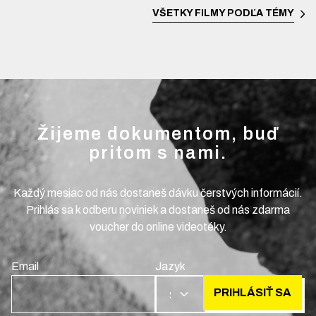
VŠETKY FILMY PODĽA TÉMY
Žijeme dokumentom, buď
pritom s nami.
Každý mesiac od nás dostaneš dávku čerstvých informácií.
Prihlás sa k odberu noviniek a dostaneš od nás zdarma
voucher do online videotéky.
Email
Jazyk
PRIHLÁSIŤ SA
SK