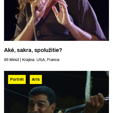
Aké, sakra, spolužitie?
95
Minút
|
Krajina
:
USA, France
Portrét
Arts