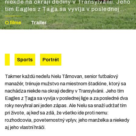
niekde na okraji dediny v Transylvánii. Jeho
tím Eagles z Țaga sa vyvíja v poslednej
lige a za posledné dva roky nevyhral ani
O filme
Trailer
jeden zápas. Ale Nelu sa snaží udržať tím
pri živote, aj keď sa zdá, že všetko ide proti
nemu: rozhodcovia, poveternostný vplyv,
jeho manželka a niekedy aj jeho vlastní
hráči.
Sports
Portrét
Takmer každú nedeľu Nelu Târnovan, senior futbalový
manažér, trénuje mužstvo na miestnom štadióne, ktorý sa
nachádza niekde na okraji dediny v Transylvánii. Jeho tím
Eagles z Țaga sa vyvíja v poslednej lige a za posledné dva
roky nevyhral ani jeden zápas. Ale Nelu sa snaží udržať tím
pri živote, aj keď sa zdá, že všetko ide proti nemu:
rozhodcovia, poveternostný vplyv, jeho manželka a niekedy
aj jeho vlastní hráči.