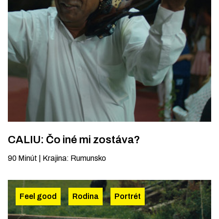
CALIU: Čo iné mi zostáva?
90
Minút
|
Krajina
:
Rumunsko
Feel good
Rodina
Portrét