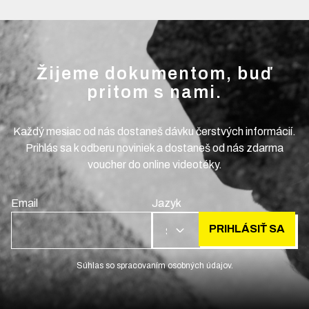
Žijeme dokumentom, buď
pritom s nami.
Každý mesiac od nás dostaneš dávku čerstvých informácií.
Prihlás sa k odberu noviniek a dostaneš od nás zdarma
voucher do online videotéky.
Email
Jazyk
PRIHLÁSIŤ SA
SK
Súhlas so spracovaním osobných údajov.