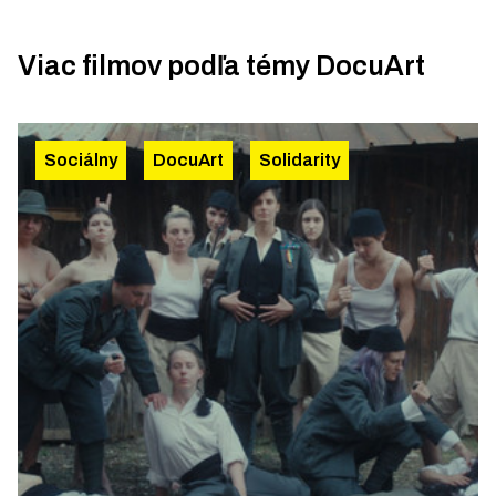
Viac filmov podľa témy
DocuArt
Sociálny
DocuArt
Solidarity