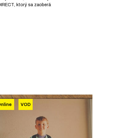
 DIRECT, ktorý sa zaoberá
nline
VOD