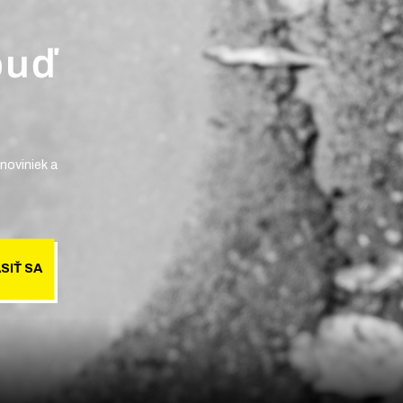
buď
noviniek a
SIŤ SA