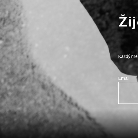
Ži
Každý mes
Email