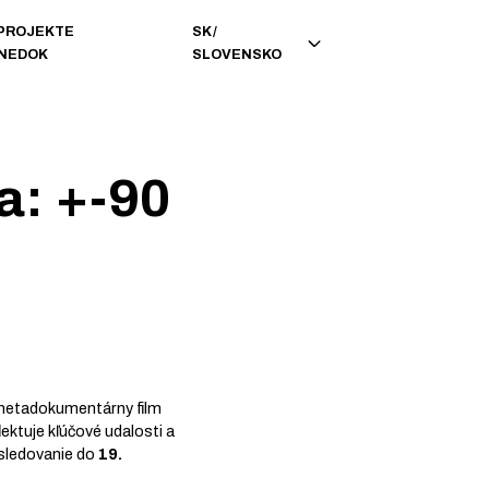
 PROJEKTE
SK
/
INEDOK
SLOVENSKO
a: +-90
 metadokumentárny film
ektuje kľúčové udalosti a
 sledovanie do
19.