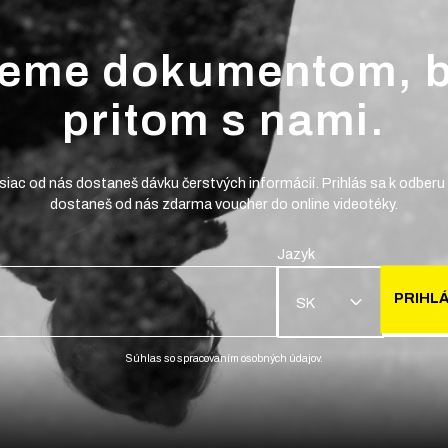
jeme dokumentom, 
pritom s nami.
iac od nás dostaneš dávku čerstvých informácií. Prihlás sa k odberu 
dostaneš od nás zdarma voucher do online videotéky.
Jazyk
PRIHLÁ
SK
Súhlas so spracovaním osobných údajov.