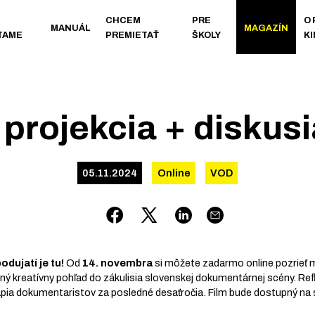
CHCEM
PRE
O
MANUÁL
MAGAZÍN
TAME
PREMIETAŤ
ŠKOLY
K
 projekcia + diskusi
05.11.2024
Online
VOD
odujatí je tu!
Od
14. novembra
si môžete zadarmo online pozrieť
čný kreatívny pohľad do zákulisia slovenskej dokumentárnej scény. Refl
ápia dokumentaristov za posledné desaťročia. Film bude dostupný na