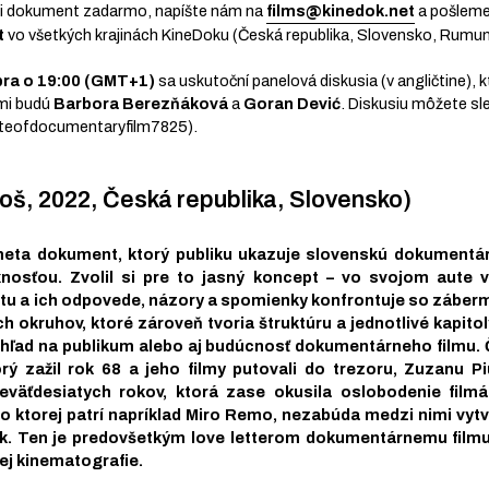
si dokument zadarmo, napíšte nám na
films@kinedok.net
a pošleme
t
vo všetkých krajinách KineDoku (Česká republika, Slovensko, Rumu
bra o 19:00 (GMT+1)
sa uskutoční panelová diskusia (v angličtine),
mi budú
Barbora Berezňáková
a
Goran Dević
. Diskusiu môžete sl
uteofdocumentaryfilm7825).
oš, 2022, Česká republika, Slovensko)
meta dokument, ktorý publiku ukazuje slovenskú dokumentá
osťou. Zvolil si pre to jasný koncept – vo svojom aute v
 a ich odpovede, názory a spomienky konfrontuje so zábermi 
h okruhov, ktoré zároveň tvoria štruktúru a jednotlivé kapitoly
hľad na publikum alebo aj budúcnosť dokumentárneho filmu. 
ý zažil rok 68 a jeho filmy putovali do trezoru, Zuzanu P
eväťdesiatych rokov, ktorá zase okusila oslobodenie filmá
o ktorej patrí napríklad Miro Remo, nezabúda medzi nimi vytvá
lok. Ten je predovšetkým love letterom dokumentárnemu film
j kinematografie.