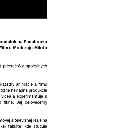
v pondelok na Facebooku
ilm). Moderuje Milota
ť priesečníky spoločných
katedry animácie a filmu
rôzne nevládne produkcie
é videá a experimentuje s
filme. Jej celovečerný
movej a televíznej réžie na
kej fakulte, kde študuje