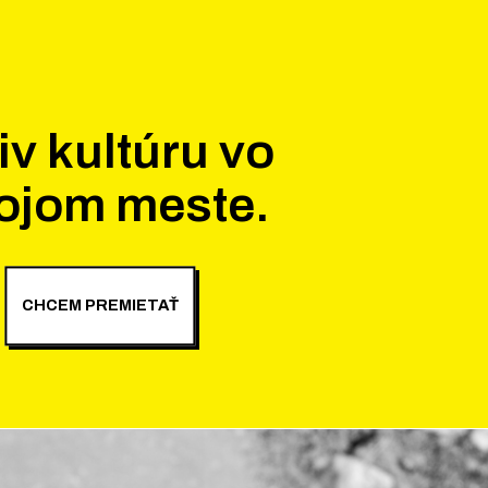
iv kultúru vo
ojom meste.
CHCEM PREMIETAŤ