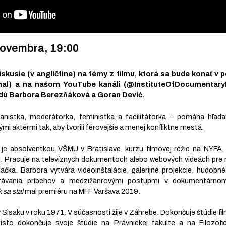
novembra, 19:00
iskusie (v angličtine) na témy z filmu, ktorá sa bude konať 
nal) a na našom YouTube kanáli (@InstituteOfDocumentaryF
dú Barbora Berezňáková a Goran Dević.
anistka, moderátorka, feministka a facilitátorka – pomáha hľada
 aktérmi tak, aby tvorili férovejšie a menej konfliktne mestá.
je absolventkou VŠMU v Bratislave, kurzu filmovej réžie na NYFA, 
. Pracuje na televíznych dokumentoch alebo webových videách pre 
hačka. Barbora vytvára videoinštalácie, galerijné projekcie, hudobn
ávania príbehov a medzižánrovými postupmi v dokumentárnom 
 sa stal
mal premiéru na MFF Varšava 2019.
v Sisaku v roku 1971. V súčasnosti žije v Záhrebe. Dokončuje štúdie fil
to dokončuje svoje štúdie na Právnickej fakulte a na Filozofic