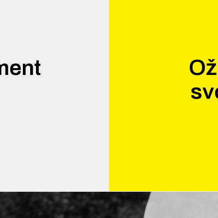
ment
Ož
sv