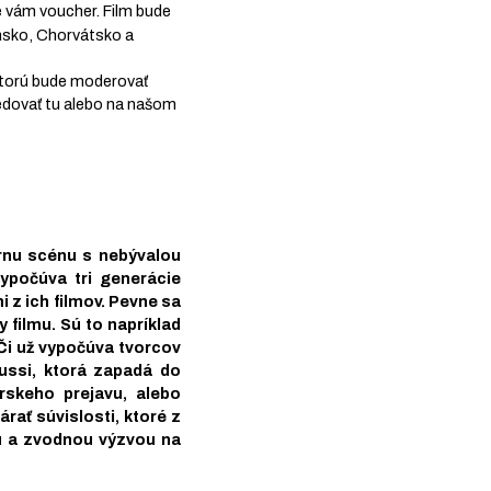
 vám voucher. Film bude
nsko, Chorvátsko a
 ktorú bude moderovať
edovať tu alebo na našom
rnu scénu s nebývalou
ypočúva tri generácie
z ich filmov. Pevne sa
 filmu. Sú to napríklad
Či už vypočúva tvorcov
iussi, ktorá zapadá do
rskeho prejavu, alebo
rať súvislosti, ktoré z
u a zvodnou výzvou na