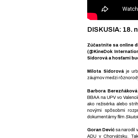
DISKUSIA: 18. 
Zúčastnite sa online d
(@KineDok Internatio
Sidorová a hosťami bu
Milota Sidorová
je urb
záujmov medzi rôznorodými
Barbora Berezňáková
BBAA na UPV vo Valencii
ako režisérka alebo stri
novými spôsobmi rozpr
dokumentárny film
Skutok
Goran Dević
sa narodil 
ADU v Chorvátsku. Takis