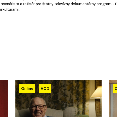
 scenárista a režisér pre štátny televízny dokumentárny program -
 kultúrami.
Online
VOD
O