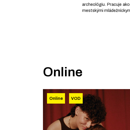
archeológiu. Pracuje ako
mestskými mládežníckymi
Online
Online
VOD