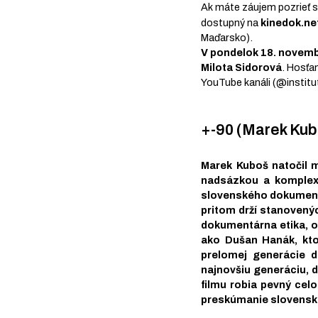
Ak máte záujem pozrieť 
dostupný na
kinedok.ne
Maďarsko).
V pondelok 18. novem
Milota Sidorová
. Hosťa
YouTube kanáli (@instit
+-90 (Marek Kub
Marek Kuboš natočil 
nadsázkou a komplexn
slovenského dokumentu
pritom drží stanovenýc
dokumentárna etika, o
ako Dušan Hanák, ktor
prelomej generácie d
najnovšiu generáciu, d
filmu robia pevný ce
preskúmanie slovenske