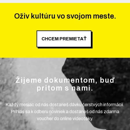
Oživ kultúru vo svojom meste.
CHCEM PREMIETAŤ
Žijeme dokumentom, buď
pritom s nami.
Každý mesiac od nás dostaneš dávku čerstvých informácií.
Prihlás sa k odberu noviniek a dostaneš od nás zdarma
voucher do online videotéky.