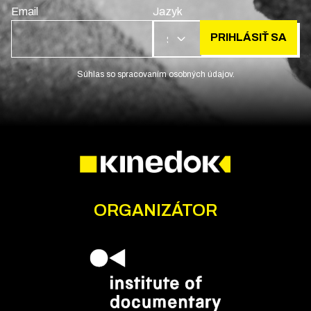
Email
Jazyk
PRIHLÁSIŤ SA
SK
Súhlas so spracovaním osobných údajov.
ORGANIZÁTOR