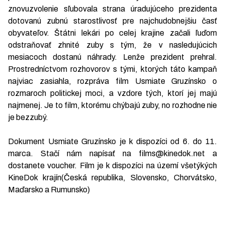
znovuzvolenie sľubovala strana úradujúceho prezidenta
dotovanú zubnú starostlivosť pre najchudobnejšiu časť
obyvateľov. Štátni lekári po celej krajine začali ľuďom
odstraňovať zhnité zuby s tým, že v nasledujúcich
mesiacoch dostanú náhrady. Lenže prezident prehral.
Prostredníctvom rozhovorov s tými, ktorých táto kampaň
najviac zasiahla, rozpráva film Usmiate Gruzínsko o
rozmaroch politickej moci, a vzdore tých, ktorí jej majú
najmenej. Je to film, ktorému chýbajú zuby, no rozhodne nie
je bezzubý.
Dokument Usmiate Gruzínsko je k dispozíci od 6. do 11.
marca. Stačí nám napísať na films@kinedok.net a
dostanete voucher. Film je k dispozíci na území všetýkých
KineDok krajín(Česká republika, Slovensko, Chorvátsko,
Maďarsko a Rumunsko)