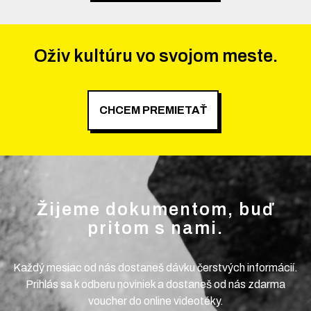
Oživ kultúru vo svojom meste.
CHCEM PREMIETAŤ
Žijeme dokumentom, buď
pritom s nami.
Každý mesiac od nás dostaneš dávku čerstvých informácií.
Prihlás sa k odberu noviniek a dostaneš od nás zdarma
voucher do online videotéky.