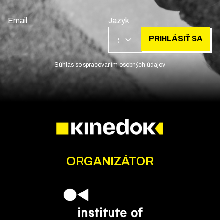
Email
Jazyk
PRIHLÁSIŤ SA
SK
Súhlas so spracovaním osobných údajov.
ORGANIZÁTOR