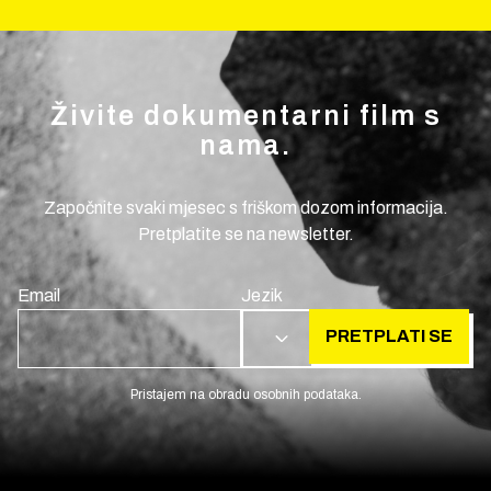
Živite dokumentarni film s
nama.
Započnite svaki mjesec s friškom dozom informacija.
Pretplatite se na newsletter.
Email
Jezik
PRETPLATI SE
HR
Pristajem na obradu osobnih podataka.