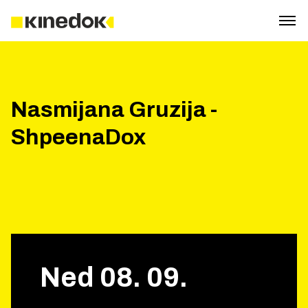
Nasmijana Gruzija -
ShpeenaDox
Ned
08
.
09
.