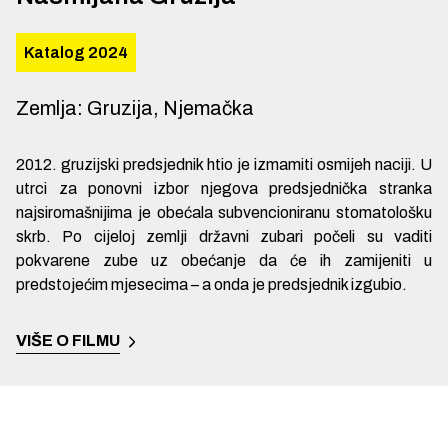
Katalog 2024
Zemlja
:
Gruzija, Njemačka
2012. gruzijski predsjednik htio je izmamiti osmijeh naciji. U
utrci za ponovni izbor njegova predsjednička stranka
najsiromašnijima je obećala subvencioniranu stomatološku
skrb. Po cijeloj zemlji državni zubari počeli su vaditi
pokvarene zube uz obećanje da će ih zamijeniti u
predstojećim mjesecima – a onda je predsjednik izgubio.
VIŠE O FILMU