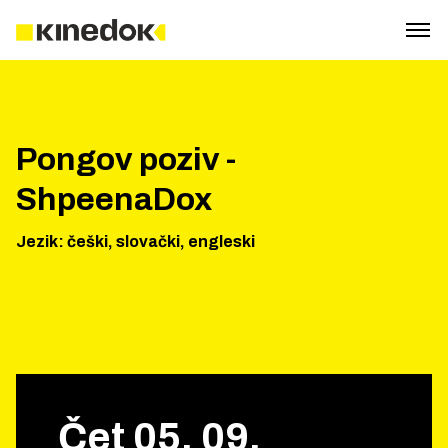
Pongov poziv -
ShpeenaDox
Jezik
:
češki, slovački, engleski
Čet
05
.
09
.