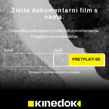
Živite dokumentarni film s
nama.
Započnite svaki mjesec s friškom dozom informacija.
Pretplatite se na newsletter.
Email
Jezik
PRETPLATI SE
HR
Pristajem na obradu osobnih podataka.