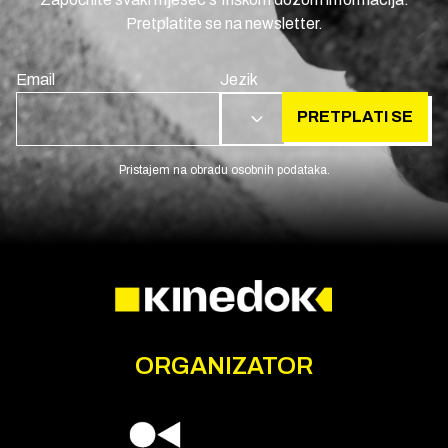
Pretplatite se na newsletter.
Email
Jezik
PRETPLATI SE
HR
Pristajem na obradu osobnih podataka.
ORGANIZATOR