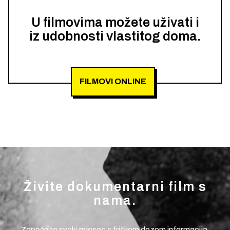
U filmovima možete uživati i
iz udobnosti vlastitog doma.
FILMOVI ONLINE
Živite dokumentarni film s
nama.
Započnite svaki mjesec s friškom dozom informacija.