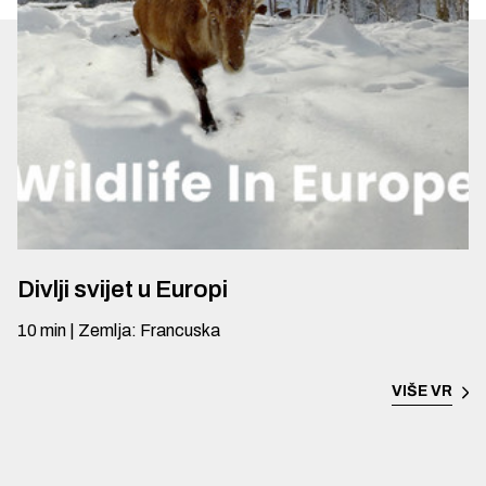
Divlji svijet u Europi
10
min
|
Zemlja
:
Francuska
VIŠE
VR