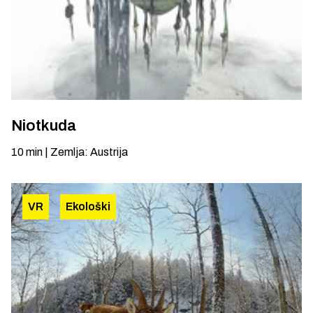
Niotkuda
10
min
|
Zemlja
:
Austrija
VR
Ekološki