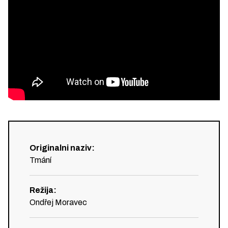
Originalni naziv
:
Tmání
Režija
:
Ondřej Moravec