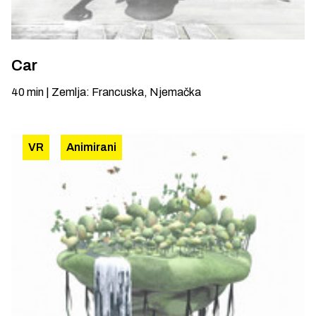
Car
40
min
|
Zemlja
:
Francuska, Njemačka
VR
Animirani