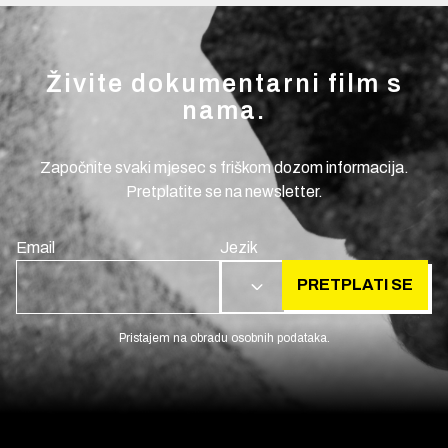
Živite dokumentarni film s
nama.
Započnite svaki mjesec s friškom dozom informacija.
Pretplatite se na newsletter.
Email
Jezik
PRETPLATI SE
HR
Pristajem na obradu osobnih podataka.