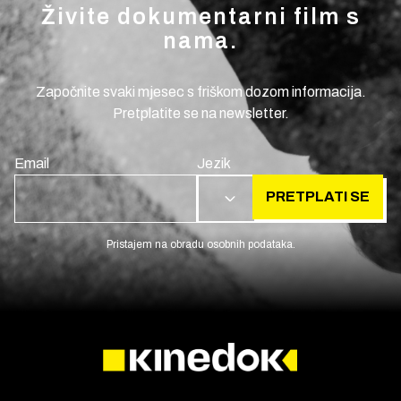
Živite dokumentarni film s
nama.
Započnite svaki mjesec s friškom dozom informacija.
Pretplatite se na newsletter.
Email
Jezik
PRETPLATI SE
HR
Pristajem na obradu osobnih podataka.