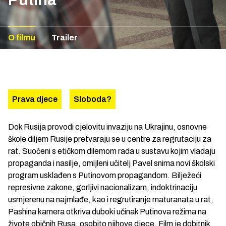
O filmu
Trailer
Prava djece
Sloboda?
Dok Rusija provodi cjelovitu invaziju na Ukrajinu, osnovne
škole diljem Rusije pretvaraju se u centre za regrutaciju za
rat. Suočeni s etičkom dilemom rada u sustavu kojim vladaju
propaganda i nasilje, omijleni učitelj Pavel snima novi školski
program usklađen s Putinovom propagandom. Bilježeći
represivne zakone, gorljivi nacionalizam, indoktrinaciju
usmjerenu na najmlađe, kao i regrutiranje maturanata u rat,
Pashina kamera otkriva duboki učinak Putinova režima na
živote običnih Rusa, osobito njihove djece. Film je dobitnik