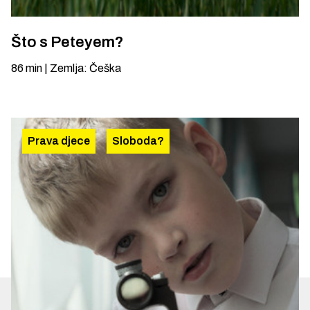
Što s Peteyem?
86
min
|
Zemlja
:
Češka
Prava djece
Sloboda?