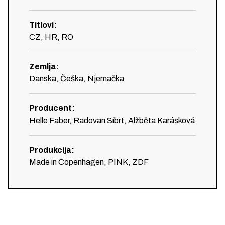
Titlovi
:
CZ, HR, RO
Zemlja
:
Danska, Češka, Njemačka
Producent
:
Helle Faber, Radovan Síbrt, Alžběta Karásková
Produkcija
:
Made in Copenhagen, PINK, ZDF