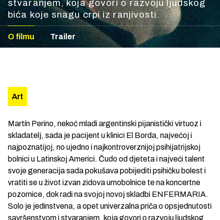
stvaranjem, koja govori o razvoju ljudskog
bića koje snagu crpi iz ranjivosti.
O filmu
Trailer
Art
Martín Perino, nekoć mladi argentinski pijanistički virtuoz i
skladatelj, sada je pacijent u klinici El Borda, najvećoj i
najpoznatijoj, no ujedno i najkontroverznijoj psihijatrijskoj
bolnici u Latinskoj Americi. Čudo od djeteta i najveći talent
svoje generacija sada pokušava pobijediti psihičku bolest i
vratiti se u život izvan zidova umobolnice te na koncertne
pozornice, dok radi na svojoj novoj skladbi ENFERMARIA.
Solo je jedinstvena, a opet univerzalna priča o opsjednutosti
savršenstvom i stvaranjem, koja govori o razvoju ljudskog