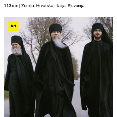
113
min
|
Zemlja
:
Hrvatska, Italija, Slovenija
Art