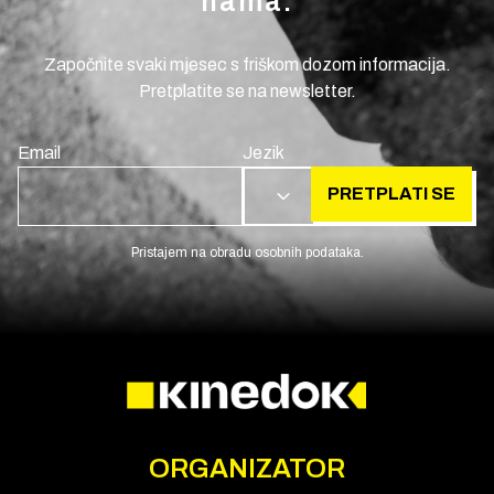
nama.
Započnite svaki mjesec s friškom dozom informacija.
Pretplatite se na newsletter.
Email
Jezik
PRETPLATI SE
HR
Pristajem na obradu osobnih podataka.
ORGANIZATOR