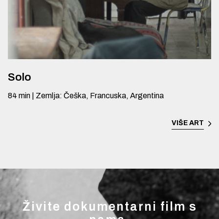
Solo
84
min
|
Zemlja
:
Češka, Francuska, Argentina
VIŠE
ART
Živite dokumentarni film s