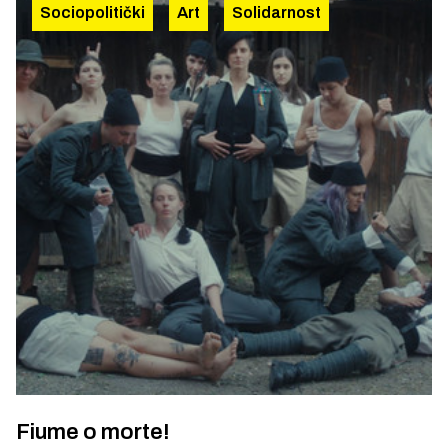
Sociopolitički
Art
Solidarnost
Fiume o morte!