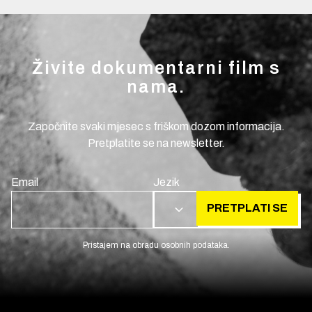
Živite dokumentarni film s
nama.
Započnite svaki mjesec s friškom dozom informacija.
Pretplatite se na newsletter.
Email
Jezik
PRETPLATI SE
HR
Pristajem na obradu osobnih podataka.