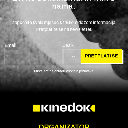
nama.
Započnite svaki mjesec s friškom dozom informacija.
Pretplatite se na newsletter.
Email
Jezik
PRETPLATI SE
HR
Pristajem na obradu osobnih podataka.
ORGANIZATOR