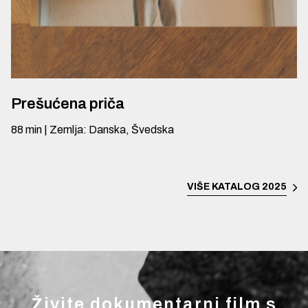
Prešućena priča
88
min
|
Zemlja
:
Danska, Švedska
VIŠE
KATALOG 2025
Živite dokumentarni film s