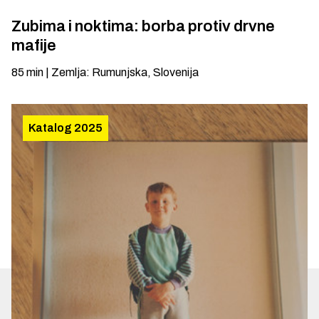
Zubima i noktima: borba protiv drvne
mafije
85
min
|
Zemlja
:
Rumunjska, Slovenija
Katalog 2025