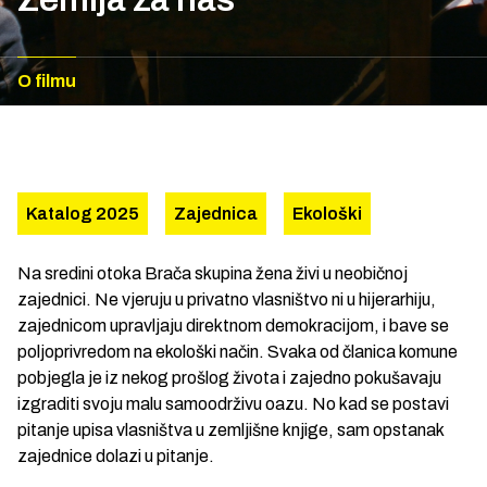
O filmu
Katalog 2025
Zajednica
Ekološki
Na sredini otoka Brača skupina žena živi u neobičnoj
zajednici. Ne vjeruju u privatno vlasništvo ni u hijerarhiju,
zajednicom upravljaju direktnom demokracijom, i bave se
poljoprivredom na ekološki način. Svaka od članica komune
pobjegla je iz nekog prošlog života i zajedno pokušavaju
izgraditi svoju malu samoodrživu oazu. No kad se postavi
pitanje upisa vlasništva u zemljišne knjige, sam opstanak
zajednice dolazi u pitanje.