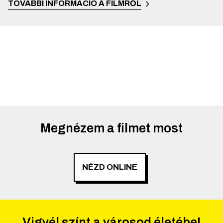
TOVÁBBI INFORMÁCIÓ A FILMRŐL
Megnézem a filmet most
NÉZD ONLINE
Vigyél színt a városod életébe!