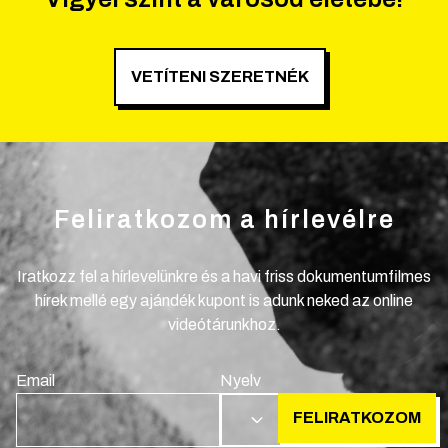
VETÍTENI SZERETNÉK
Feliratkozom a hírlevélre
Iratkozz fel a hírlevelünkre és a havi friss dokumentumfilmes
hírek mellé egy ajándék kupont is adunk neked az online
videótárunkhoz.
Email
Nyelv
FELIRATKOZOM
HU