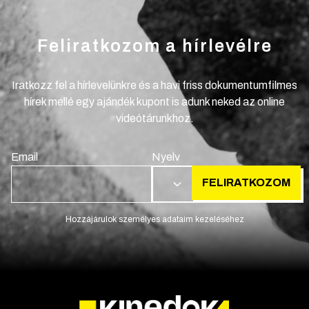
Feliratkozom a hírlevélre
Iratkozz fel a hírlevelünkre és a havi friss dokumentumfilmes
hírek mellé egy ajándék kupont is adunk neked az online
videótárunkhoz.
Email
Nyelv
FELIRATKOZOM
HU
Hozzájárulok személyes adataim kezeléséhez