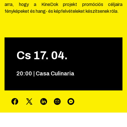
arra, hogy a KineDok projekt promóciós céljaira
fényképeket és hang- és képfelvételeket készítsenek róla.
Cs
17
.
04
.
20
:
00
|
Casa Culinaria