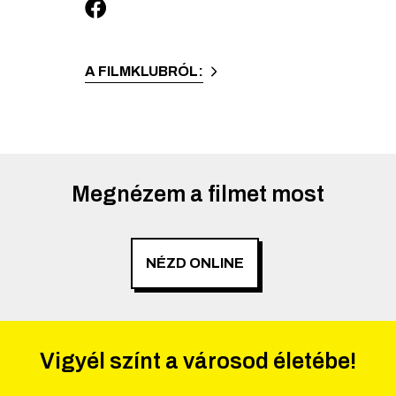
A FILMKLUBRÓL:
Megnézem a filmet most
NÉZD ONLINE
Vigyél színt a városod életébe!