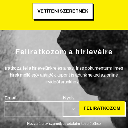
VETÍTENI SZERETNÉK
Feliratkozom a hírlevélre
Iratkozz fel a hírlevelünkre és a havi friss dokumentumfilmes
hírek mellé egy ajándék kupont is adunk neked az online
videótárunkhoz.
Email
Nyelv
FELIRATKOZOM
HU
Hozzájárulok személyes adataim kezeléséhez