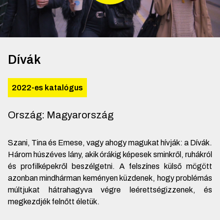
Dívák
2022-es katalógus
Ország
:
Magyarország
Szani, Tina és Emese, vagy ahogy magukat hívják: a Dívák.
Három húszéves lány, akik órákig képesek sminkről, ruhákról
és profilképekről beszélgetni. A felszínes külső mögött
azonban mindhárman keményen küzdenek, hogy problémás
múltjukat hátrahagyva végre leérettségizzenek, és
megkezdjék felnőtt életük.