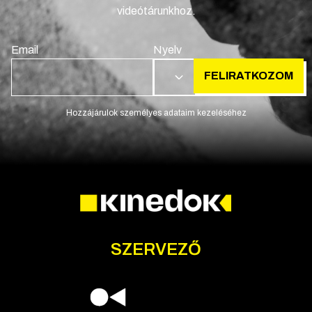
videótárunkhoz.
Email
Nyelv
FELIRATKOZOM
HU
Hozzájárulok személyes adataim kezeléséhez
SZERVEZŐ