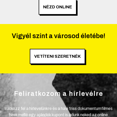
NÉZD ONLINE
Vigyél színt a városod életébe!
VETÍTENI SZERETNÉK
Feliratkozom a hírlevélre
Iratkozz fel a hírlevelünkre és a havi friss dokumentumfilmes
hírek mellé egy ajándék kupont is adunk neked az online