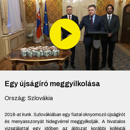
Egy újságíró meggyilkolása
Ország
:
Szlovákia
2018-at írunk. Szlovákiában egy fiatal oknyomozó újságírót
és menyasszonyát hidegvérrel meggyilkolják. A hivatalos
vizsgálattal egy időben az áldozat korábbi kollégái