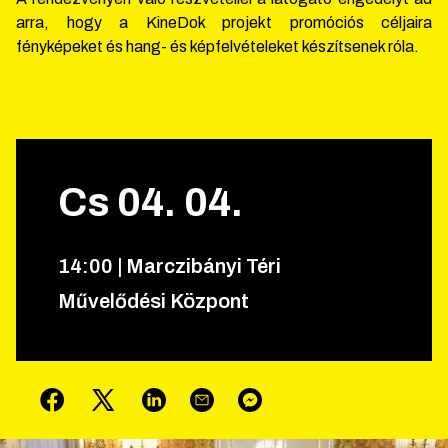
arra, hogy a KineDok projekt promóciós céljaira
fényképeket és hang- és képfelvételeket készítsenek róla.
Cs
04
.
04
.
14
:
00
|
Marczibányi Téri
Művelődési Központ