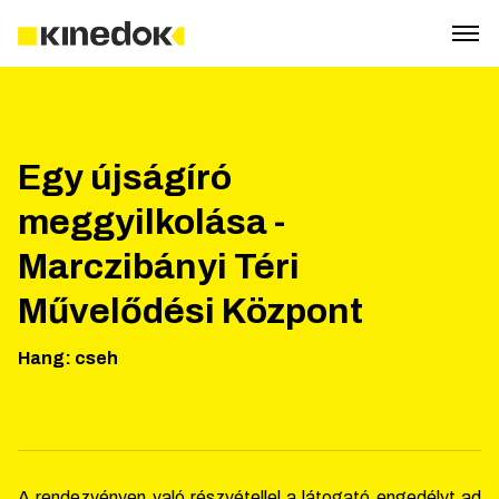
Egy újságíró
meggyilkolása -
Marczibányi Téri
Művelődési Központ
Hang
:
cseh
A rendezvényen való részvétellel a látogató engedélyt ad