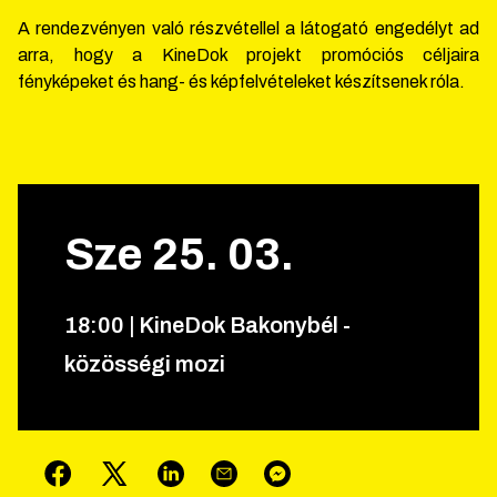
A rendezvényen való részvétellel a látogató engedélyt ad
arra, hogy a KineDok projekt promóciós céljaira
fényképeket és hang- és képfelvételeket készítsenek róla.
Sze
25
.
03
.
18
:
00
|
KineDok Bakonybél -
közösségi mozi