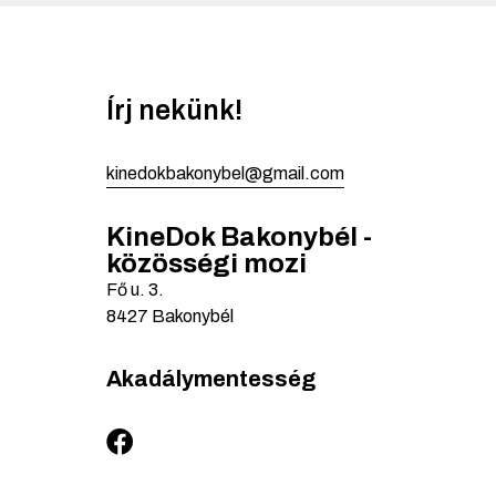
Írj nekünk!
kinedokbakonybel@gmail.com
KineDok Bakonybél -
közösségi mozi
Fő u.
3.
8427
Bakonybél
Akadálymentesség