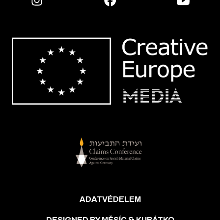
ADATVÉDELEM
DESIGNED BY MĚSÍC & KUBÁTKO