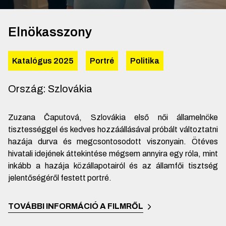
Elnökasszony
Katalógus 2025
Portré
Politika
Ország
:
Szlovákia
Zuzana Čaputová, Szlovákia első női államelnöke
tisztességgel és kedves hozzáállásával próbált változtatni
hazája durva és megcsontosodott viszonyain. Ötéves
hivatali idejének áttekintése mégsem annyira egy róla, mint
inkább a hazája közállapotairól és az államfői tisztség
jelentőségéről festett portré.
TOVÁBBI INFORMÁCIÓ A FILMRŐL