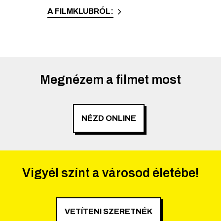
A FILMKLUBRÓL:
Megnézem a filmet most
NÉZD ONLINE
Vigyél színt a városod életébe!
VETÍTENI SZERETNÉK