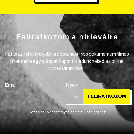
Feliratkozom a hírlevélre
Iratkozz fel a hírlevelünkre és a havi friss dokumentumfilmes
hírek mellé egy ajándék kupont is adunk neked az online
videótárunkhoz.
Email
Nyelv
FELIRATKOZOM
HU
Hozzájárulok személyes adataim kezeléséhez