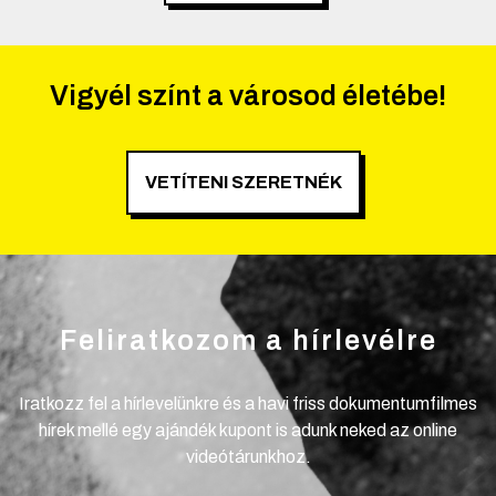
Vigyél színt a városod életébe!
VETÍTENI SZERETNÉK
Feliratkozom a hírlevélre
Iratkozz fel a hírlevelünkre és a havi friss dokumentumfilmes
hírek mellé egy ajándék kupont is adunk neked az online
videótárunkhoz.