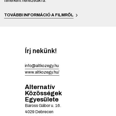
teherként nehezedik rá.
TOVÁBBI INFORMÁCIÓ A FILMRŐL
Írj nekünk!
info@altkozegy.hu
www.altkozegy.hu/
Alternatív
Közösségek
Egyesülete
Baross Gábor u.
16.
4029
Debrecen