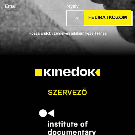
Email
Nyelv
FELIRATKOZOM
HU
Hozzájárulok személyes adataim kezeléséhez
SZERVEZŐ