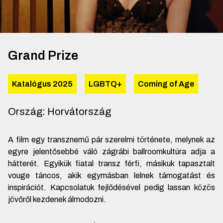
Grand Prize
Katalógus 2025
LGBTQ+
Coming of Age
Ország
:
Horvátország
A film egy transznemű pár szerelmi története, melynek az
egyre jelentősebbé váló zágrábi ballroomkultúra adja a
hátterét. Egyikük fiatal transz férfi, másikuk tapasztalt
vouge táncos, akik egymásban lelnek támogatást és
inspirációt. Kapcsolatuk fejlődésével pedig lassan közös
jövőről kezdenek álmodozni.