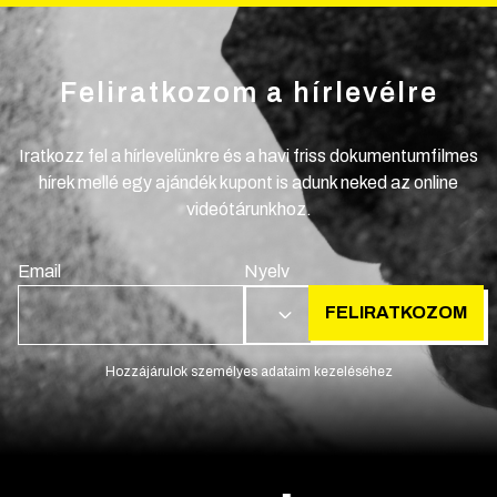
Feliratkozom a hírlevélre
Iratkozz fel a hírlevelünkre és a havi friss dokumentumfilmes
hírek mellé egy ajándék kupont is adunk neked az online
videótárunkhoz.
Email
Nyelv
FELIRATKOZOM
HU
Hozzájárulok személyes adataim kezeléséhez