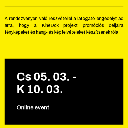
A rendezvényen való részvétellel a látogató engedélyt ad
arra, hogy a KineDok projekt promóciós céljaira
fényképeket és hang- és képfelvételeket készítsenek róla.
Cs
05
.
03
.
-
K
10
.
03
.
Online event