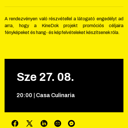
A rendezvényen való részvétellel a látogató engedélyt ad
arra, hogy a KineDok projekt promóciós céljaira
fényképeket és hang- és képfelvételeket készítsenek róla.
Sze
27
.
08
.
20
:
00
|
Casa Culinaria