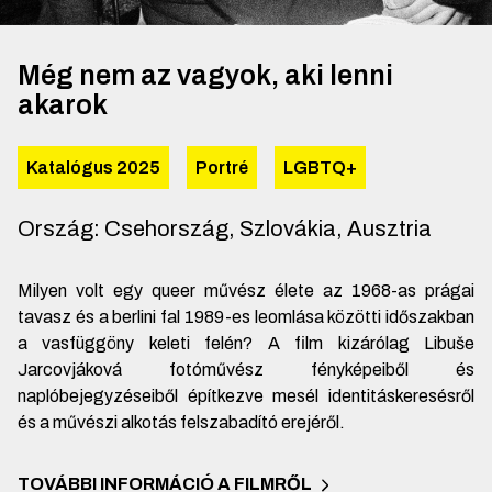
Még nem az vagyok, aki lenni
akarok
Katalógus 2025
Portré
LGBTQ+
Ország
:
Csehország, Szlovákia, Ausztria
Milyen volt egy queer művész élete az 1968-as prágai
tavasz és a berlini fal 1989-es leomlása közötti időszakban
a vasfüggöny keleti felén? A film kizárólag Libuše
Jarcovjáková fotóművész fényképeiből és
naplóbejegyzéseiből építkezve mesél identitáskeresésről
és a művészi alkotás felszabadító erejéről.
TOVÁBBI INFORMÁCIÓ A FILMRŐL