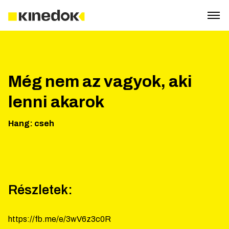
Még nem az vagyok, aki
lenni akarok
Hang
:
cseh
Részletek:
https://fb.me/e/3wV6z3c0R