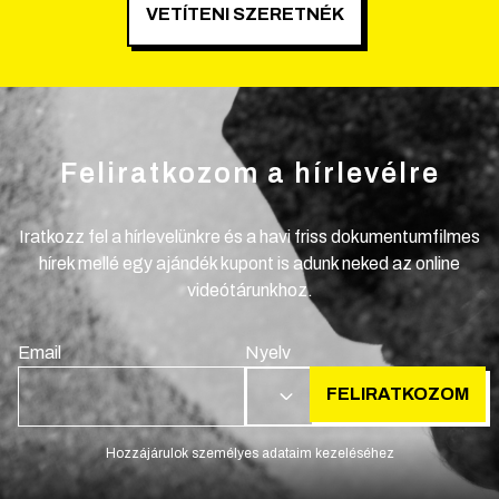
VETÍTENI SZERETNÉK
Feliratkozom a hírlevélre
Iratkozz fel a hírlevelünkre és a havi friss dokumentumfilmes
hírek mellé egy ajándék kupont is adunk neked az online
videótárunkhoz.
Email
Nyelv
FELIRATKOZOM
HU
Hozzájárulok személyes adataim kezeléséhez