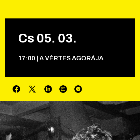
Cs
05
.
03
.
17
:
00
|
A VÉRTES AGORÁJA