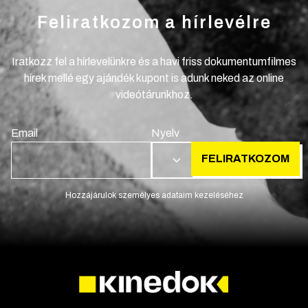
Feliratkozom a hírlevélre
Iratkozz fel a hírlevelünkre és a havi friss dokumentumfilmes
hírek mellé egy ajándék kupont is adunk neked az online
videótárunkhoz.
Email
Nyelv
FELIRATKOZOM
HU
Hozzájárulok személyes adataim kezeléséhez