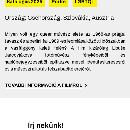
Katalógus 2025
Portré
LGBTQ+
Ország
:
Csehország, Szlovákia, Ausztria
Milyen volt egy queer művész élete az 1968-as prágai
tavasz és a berlini fal 1989-es leomlása közötti időszakban
a vasfüggöny keleti felén? A film kizárólag Libuše
Jarcovjáková fotóművész fényképeiből és
naplóbejegyzéseiből építkezve mesél identitáskeresésről
és a művészi alkotás felszabadító erejéről.
TOVÁBBI INFORMÁCIÓ A FILMRŐL
Írj nekünk!