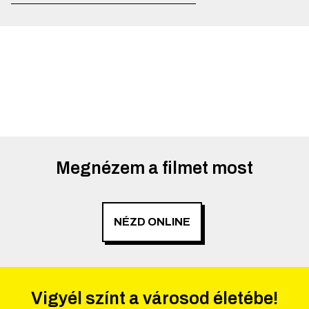
Megnézem a filmet most
NÉZD ONLINE
Vigyél színt a városod életébe!