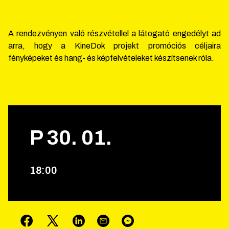
A rendezvényen való részvétellel a látogató engedélyt ad
arra, hogy a KineDok projekt promóciós céljaira
fényképeket és hang- és képfelvételeket készítsenek róla.
P
30
.
01
.
18
:
00