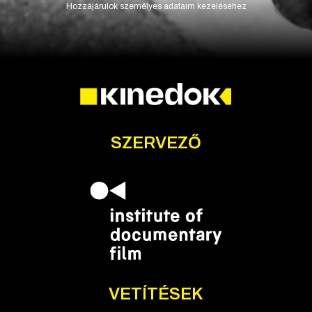
Hozzájárulok személyes adataim kezeléséhez
SZERVEZŐ
VETÍTÉSEK