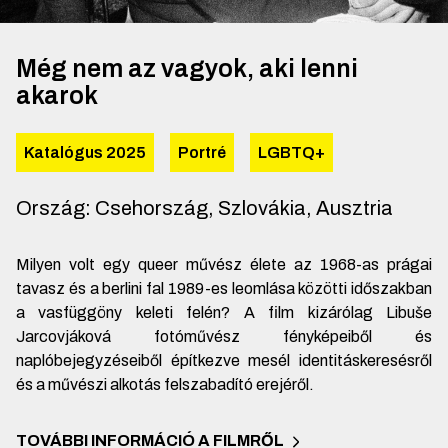
Még nem az vagyok, aki lenni
akarok
Katalógus 2025
Portré
LGBTQ+
Ország
:
Csehország, Szlovákia, Ausztria
Milyen volt egy queer művész élete az 1968-as prágai
tavasz és a berlini fal 1989-es leomlása közötti időszakban
a vasfüggöny keleti felén? A film kizárólag Libuše
Jarcovjáková fotóművész fényképeiből és
naplóbejegyzéseiből építkezve mesél identitáskeresésről
és a művészi alkotás felszabadító erejéről.
TOVÁBBI INFORMÁCIÓ A FILMRŐL