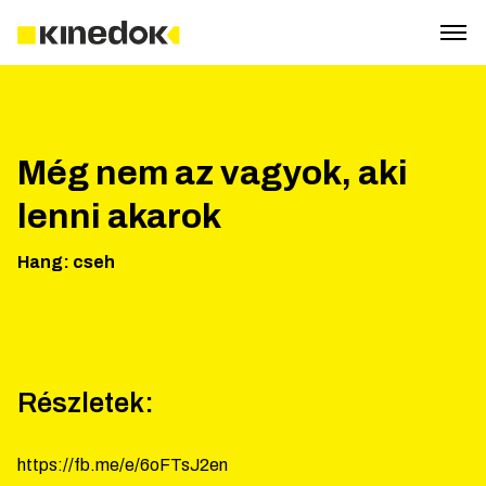
Még nem az vagyok, aki
lenni akarok
Hang
:
cseh
Részletek:
https://fb.me/e/6oFTsJ2en