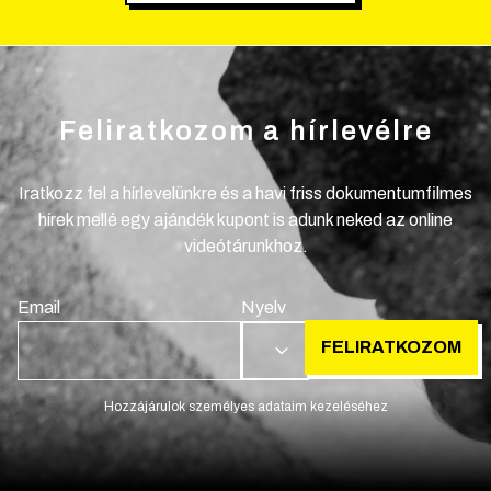
Feliratkozom a hírlevélre
Iratkozz fel a hírlevelünkre és a havi friss dokumentumfilmes
hírek mellé egy ajándék kupont is adunk neked az online
videótárunkhoz.
Email
Nyelv
FELIRATKOZOM
HU
Hozzájárulok személyes adataim kezeléséhez