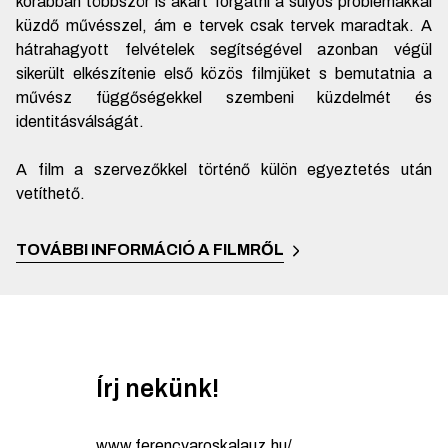
korábban többször is akart forgatni a súlyos problémákkal
küzdő művésszel, ám e tervek csak tervek maradtak. A
hátrahagyott felvételek segítségével azonban végül
sikerült elkészítenie első közös filmjüket s bemutatnia a
művész függőségekkel szembeni küzdelmét és
identitásválságát.
A film a szervezőkkel történő külön egyeztetés után
vetíthető.
TOVÁBBI INFORMÁCIÓ A FILMRŐL
Írj nekünk!
www.ferencvaroskalauz.hu/