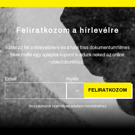
Feliratkozom a hírlevélre
Iratkozz fel a hírlevelünkre és a havi friss dokumentumfilmes
hírek mellé egy ajándék kupont is adunk neked az online
videótárunkhoz.
Email
Nyelv
FELIRATKOZOM
HU
Hozzájárulok személyes adataim kezeléséhez