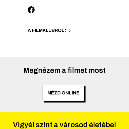
A FILMKLUBRÓL:
Megnézem a filmet most
NÉZD ONLINE
Vigyél színt a városod életébe!