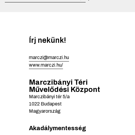
Írj nekünk!
marczi@marczi.hu
www.marczi.hu/
Marczibányi Téri
Művelődési Központ
Marczibányi tér
5/a
1022
Budapest
Magyarország
Akadálymentesség