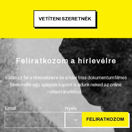
VETÍTENI SZERETNÉK
Feliratkozom a hírlevélre
Iratkozz fel a hírlevelünkre és a havi friss dokumentumfilmes
hírek mellé egy ajándék kupont is adunk neked az online
videótárunkhoz.
Email
Nyelv
FELIRATKOZOM
HU