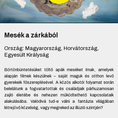
Mesék a zárkából
Ország
:
Magyarország, Horvátország,
Egyesült Királyság
Börtönbüntetésüket töltő apák meséket írnak, amelyek
alapján filmek készülnek – saját maguk és otthon levő
gyerekeik főszereplésével. A közös alkotói folyamat során
belelátunk a fogvatartottak és családjaik párhuzamosan
zajló életébe és nehezen működtethető kapcsolataik
alakulásába. Valódivá tud-e válni a fantázia világában
létrejövő közelség, vagy megreked az illúzió szintjén?