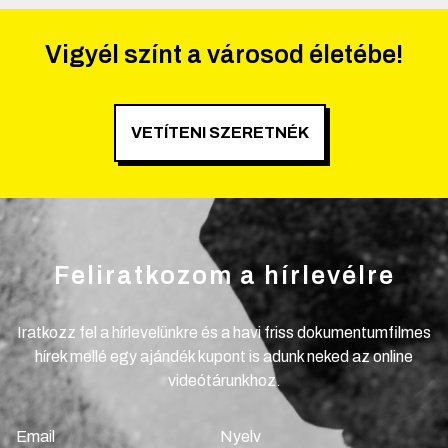
Vigyél színt a városod életébe!
VETÍTENI SZERETNÉK
Feliratkozom a hírlevélre
Iratkozz fel a hírlevelünkre és a havi friss dokumentumfilmes
hírek mellé egy ajándék kupont is adunk neked az online
videótárunkhoz.
Email
Nyelv