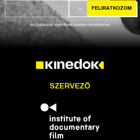
FELIRATKOZOM
HU
Hozzájárulok személyes adataim kezeléséhez
SZERVEZŐ