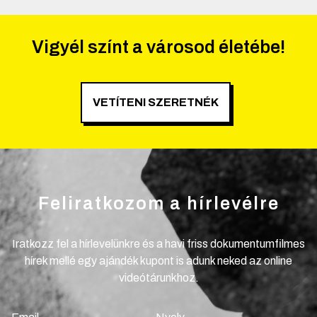
Vigyél színt a városod életébe!
VETÍTENI SZERETNÉK
Feliratkozom a hírlevélre
Iratkozz fel a hírlevelünkre és a havi friss dokumentumfilmes
hírek mellé egy ajándék kupont is adunk neked az online
videótárunkhoz.