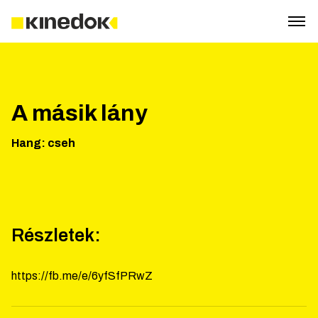
A másik lány
Hang
:
cseh
Részletek:
https://fb.me/e/6yfSfPRwZ