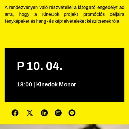
A rendezvényen való részvétellel a látogató engedélyt ad
arra, hogy a KineDok projekt promóciós céljaira
fényképeket és hang- és képfelvételeket készítsenek róla.
P
10
.
04
.
18
:
00
|
Kinedok Monor