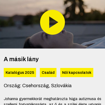
A másik lány
Katalógus 2025
Család
Női kapcsolatok
Ország
:
Csehország, Szlovákia
Johanna gyermekkorát meghatározta húga autizmusa és
szellemi fogyatékossága, az ő és a szülei élete ugyanis