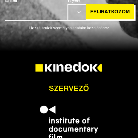
Email
Nyelv
FELIRATKOZOM
HU
Hozzájárulok személyes adataim kezeléséhez
SZERVEZŐ