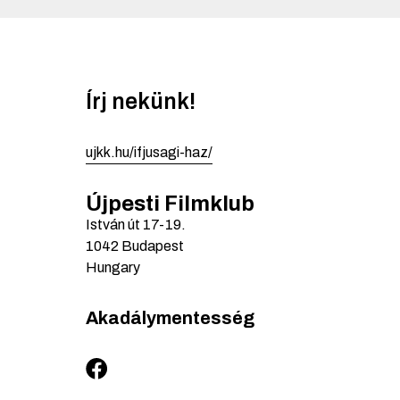
Írj nekünk!
ujkk.hu/ifjusagi-haz/
Újpesti Filmklub
István út
17-19.
1042
Budapest
Hungary
Akadálymentesség