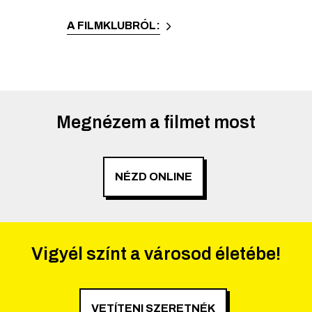
A FILMKLUBRÓL:
Megnézem a filmet most
NÉZD ONLINE
Vigyél színt a városod életébe!
VETÍTENI SZERETNÉK