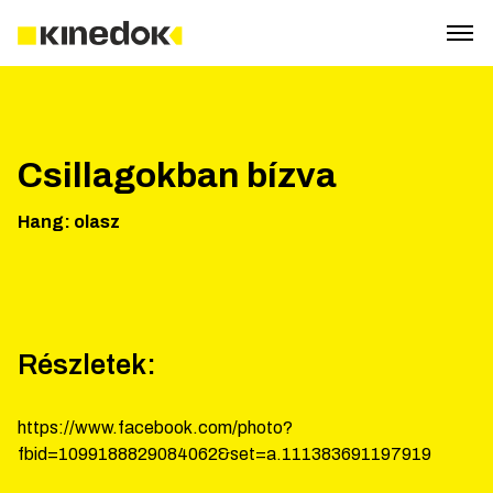
Csillagokban bízva
Hang
:
olasz
Részletek:
https://www.facebook.com/photo?
fbid=1099188829084062&set=a.111383691197919