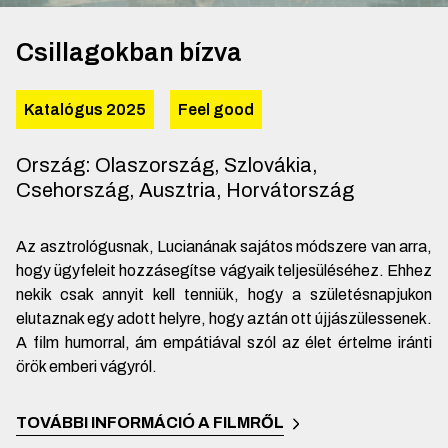
Csillagokban bízva
Katalógus 2025
Feel good
Ország
:
Olaszország, Szlovákia,
Csehország, Ausztria, Horvátország
Az asztrológusnak, Lucianának sajátos módszere van arra,
hogy ügyfeleit hozzásegítse vágyaik teljesüléséhez. Ehhez
nekik csak annyit kell tenniük, hogy a születésnapjukon
elutaznak egy adott helyre, hogy aztán ott újjászülessenek.
A film humorral, ám empátiával szól az élet értelme iránti
örök emberi vágyról.
TOVÁBBI INFORMÁCIÓ A FILMRŐL