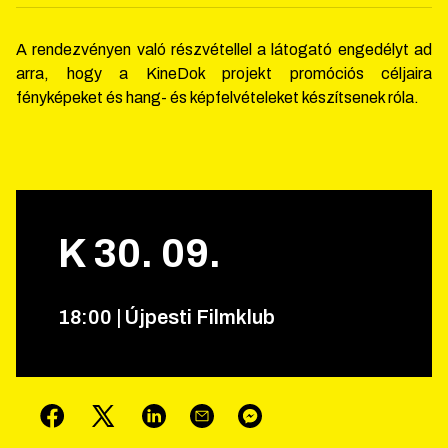
A rendezvényen való részvétellel a látogató engedélyt ad
arra, hogy a KineDok projekt promóciós céljaira
fényképeket és hang- és képfelvételeket készítsenek róla.
K
30
.
09
.
18
:
00
|
Újpesti Filmklub