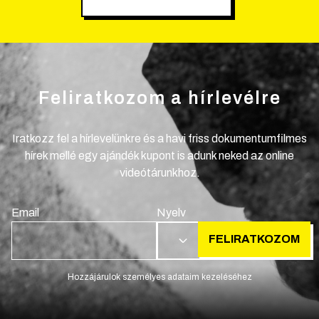
Feliratkozom a hírlevélre
Iratkozz fel a hírlevelünkre és a havi friss dokumentumfilmes
hírek mellé egy ajándék kupont is adunk neked az online
videótárunkhoz.
Email
Nyelv
FELIRATKOZOM
HU
Hozzájárulok személyes adataim kezeléséhez