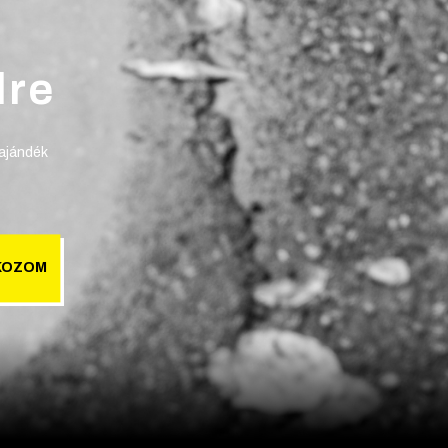
lre
 ajándék
KOZOM