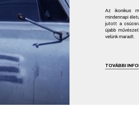
Az ikonikus 
mindennapi élet
jutott a csúcsr
újabb művészet
velünk maradt.
TOVÁBBI INFO