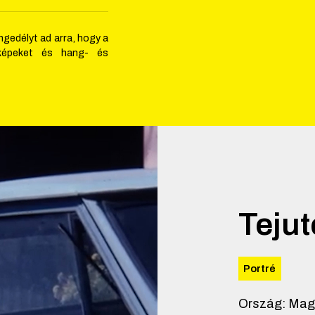
ngedélyt ad arra, hogy a
yképeket és hang- és
Teju
Portré
Ország
:
Mag