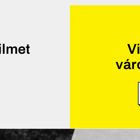
ilmet
Vi
vár