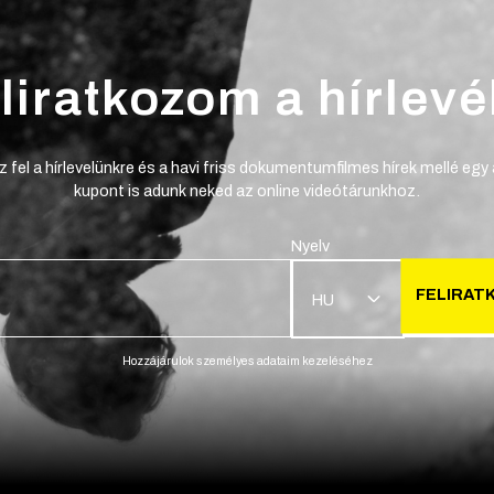
liratkozom a hírlevé
z fel a hírlevelünkre és a havi friss dokumentumfilmes hírek mellé egy
kupont is adunk neked az online videótárunkhoz.
Nyelv
FELIRAT
HU
Hozzájárulok személyes adataim kezeléséhez