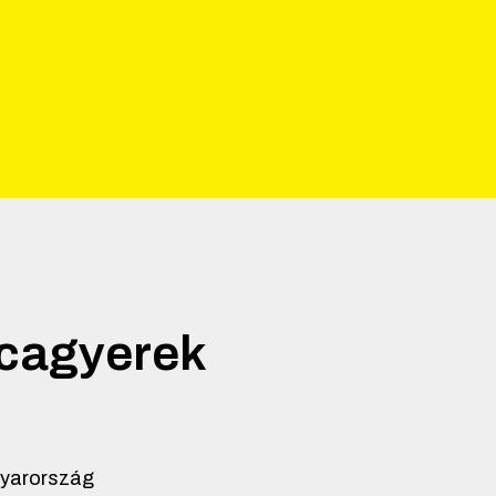
tcagyerek
yarország