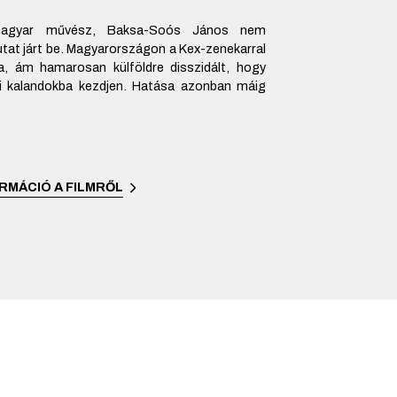
magyar művész, Baksa-Soós János nem
utat járt be. Magyarországon a Kex-zenekarral
a, ám hamarosan külföldre disszidált, hogy
i kalandokba kezdjen. Hatása azonban máig
RMÁCIÓ A FILMRŐL