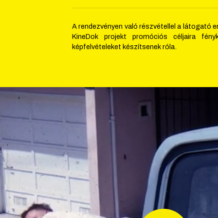
A rendezvényen való részvétellel a látogató e
KineDok projekt promóciós céljaira fén
képfelvételeket készítsenek róla.