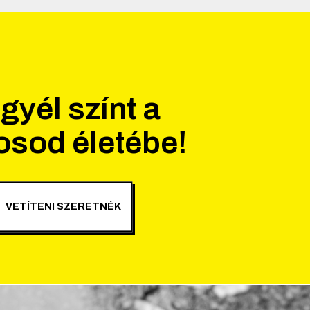
gyél színt a
osod életébe!
VETÍTENI SZERETNÉK