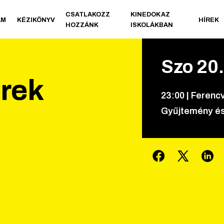
CSATLAKOZZ
KINEDOK AZ
AM
KÉZIKÖNYV
HÍREK
HOZZÁNK
ISKOLÁKBAN
Szo
20
rek
23
:
00
|
Ferencv
Gyűjtemény és