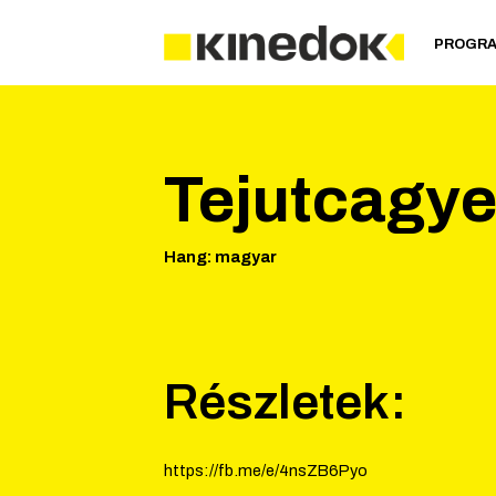
PROGR
Tejutcagye
Hang
:
magyar
Részletek:
https://fb.me/e/4nsZB6Pyo