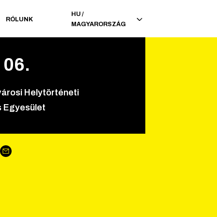
HU
/
RÓLUNK
MAGYARORSZÁG
.
06
.
árosi Helytörténeti
 Egyesület