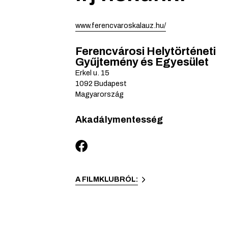
www.ferencvaroskalauz.hu/
Ferencvárosi Helytörténeti
Gyűjtemény és Egyesület
Erkel u.
15
1092
Budapest
Magyarország
Akadálymentesség
A FILMKLUBRÓL: