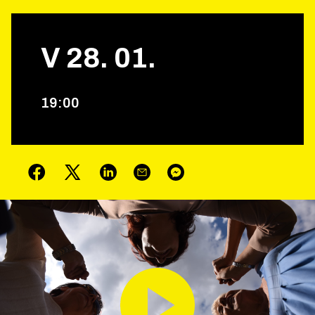
V
28
.
01
.
19
:
00