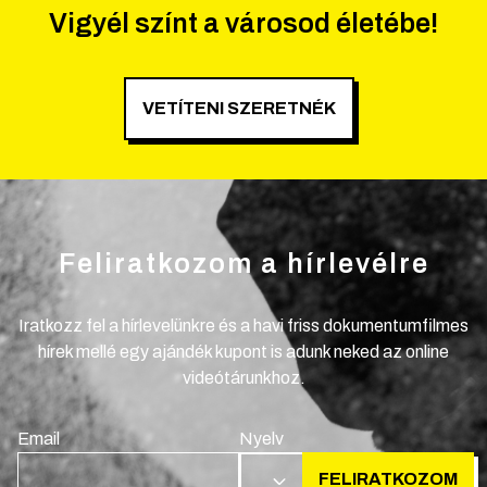
Vigyél színt a városod életébe!
VETÍTENI SZERETNÉK
Feliratkozom a hírlevélre
Iratkozz fel a hírlevelünkre és a havi friss dokumentumfilmes
hírek mellé egy ajándék kupont is adunk neked az online
videótárunkhoz.
Email
Nyelv
FELIRATKOZOM
HU