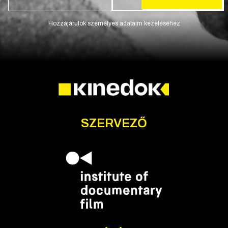
Hozzájárulok személyes adataim kezeléséhez
SZERVEZŐ