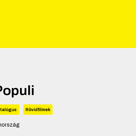
Populi
atalógus
Rövidfilmek
hország