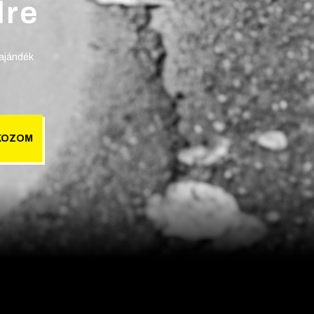
lre
 ajándék
KOZOM