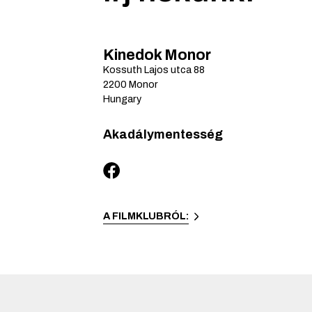
Kinedok Monor
Kossuth Lajos utca
88
2200
Monor
Hungary
Akadálymentesség
A FILMKLUBRÓL: