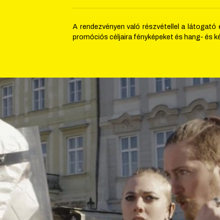
A rendezvényen való részvétellel a látogató 
promóciós céljaira fényképeket és hang- és ké