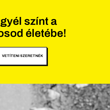
gyél színt a
osod életébe!
VETÍTENI SZERETNÉK