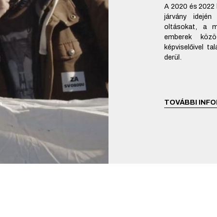
A 2020 és 2022 k
járvány idején
oltásokat, a m
emberek közö
képviselőivel tal
derül.
TOVÁBBI INFO