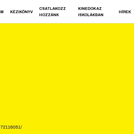
CSATLAKOZZ
KINEDOK AZ
AM
KÉZIKÖNYV
HÍREK
HOZZÁNK
ISKOLÁKBAN
172116051/