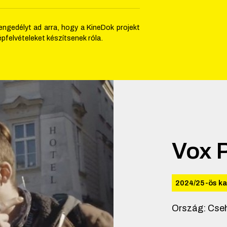
engedélyt ad arra, hogy a KineDok projekt
pfelvételeket készítsenek róla.
Vox 
2024/25-ös k
Ország
:
Cse