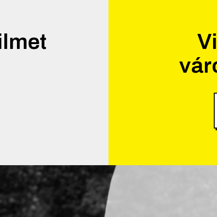
ilmet
Vi
vár