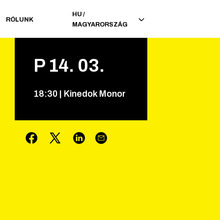
HU
/
RÓLUNK
MAGYARORSZÁG
P
14
.
03
.
18
:
30
|
Kinedok Monor