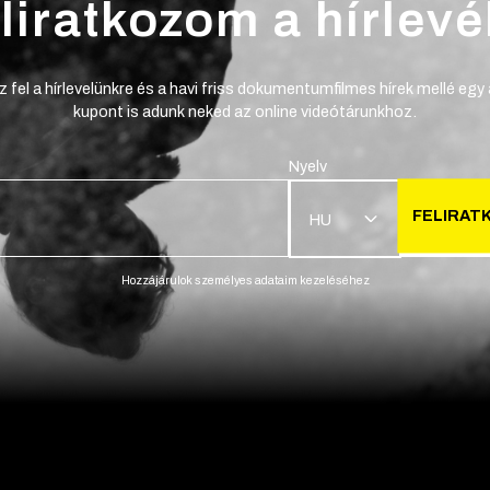
liratkozom a hírlevé
z fel a hírlevelünkre és a havi friss dokumentumfilmes hírek mellé egy
kupont is adunk neked az online videótárunkhoz.
Nyelv
FELIRAT
HU
Hozzájárulok személyes adataim kezeléséhez