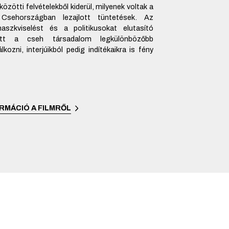
özötti felvételekből kiderül, milyenek voltak a
 Csehországban lezajlott tüntetések. Az
aszkviselést és a politikusokat elutasító
tt a cseh társadalom legkülönbözőbb
álkozni, interjúikból pedig indítékaikra is fény
RMÁCIÓ A FILMRŐL