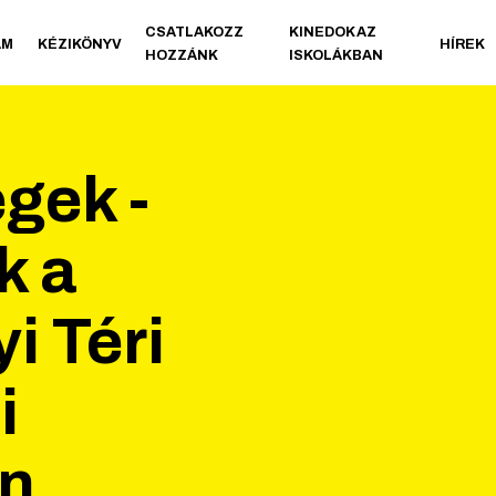
CSATLAKOZZ
KINEDOK AZ
AM
KÉZIKÖNYV
HÍREK
HOZZÁNK
ISKOLÁKBAN
gek -
k a
i Téri
i
n