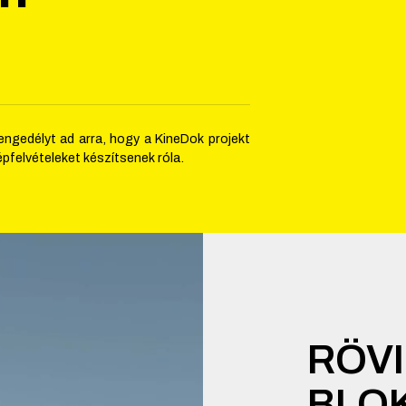
engedélyt ad arra, hogy a KineDok projekt
pfelvételeket készítsenek róla.
RÖV
BLOK