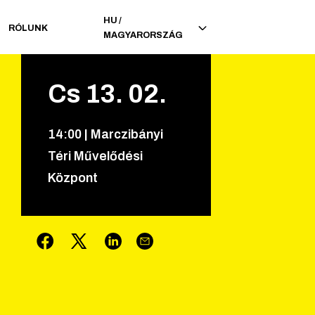
HU
/
RÓLUNK
MAGYARORSZÁG
Cs
13
.
02
.
14
:
00
|
Marczibányi
Téri Művelődési
Központ