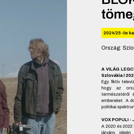
töme
2024/25-ös k
Ország
:
Szlo
A VILÁG LEGC
Szlovákia I 2022
Egy fiktív telev
hogy az orsz
természetéről 
embereket. A do
politikai spektru
VOX POPULI - J
A 2020 és 2022 k
járvány idején