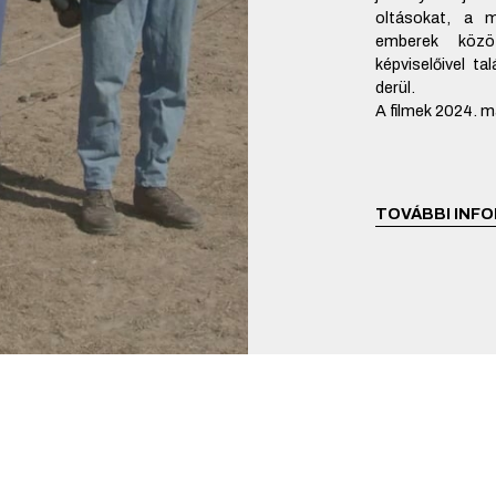
oltásokat, a m
emberek közö
képviselőivel tal
derül.
A filmek 2024. má
TOVÁBBI INFO