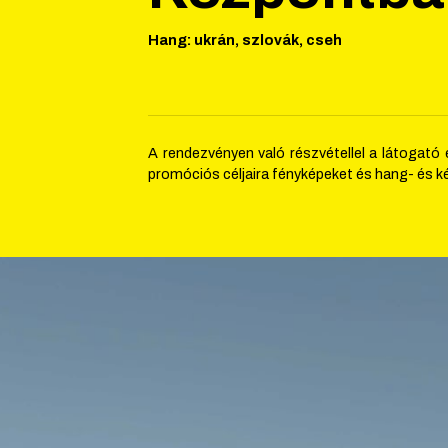
Hang
:
ukrán, szlovák, cseh
A rendezvényen való részvétellel a látogató 
promóciós céljaira fényképeket és hang- és ké