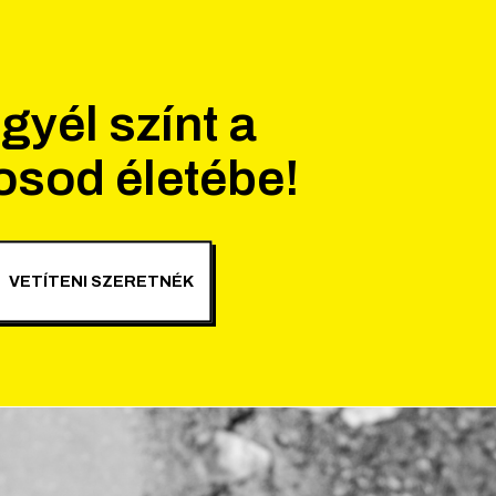
gyél színt a
osod életébe!
VETÍTENI SZERETNÉK