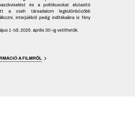
aszkviselést és a politikusokat elutasító
tt a cseh társadalom legkülönbözőbb
álkozni, interjúikból pedig indítékaikra is fény
jus 1-től, 2025. április 30-ig vetíthetők.
RMÁCIÓ A FILMRŐL