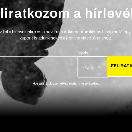
liratkozom a hírlevé
z fel a hírlevelünkre és a havi friss dokumentumfilmes hírek mellé egy
kupont is adunk neked az online videótárunkhoz.
Nyelv
FELIRAT
HU
Hozzájárulok személyes adataim kezeléséhez