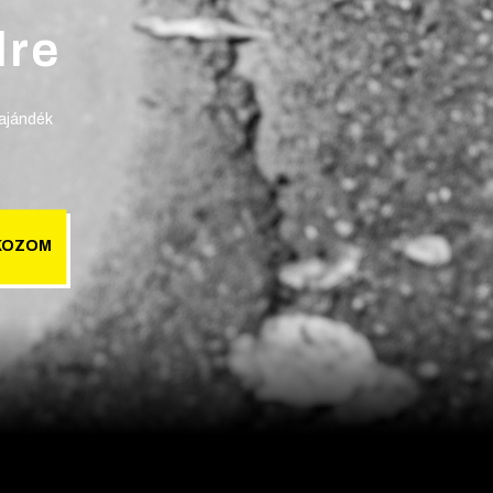
lre
 ajándék
KOZOM