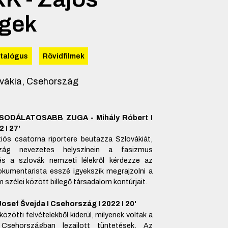
gek
atalógus
Rövidfilmek
vákia, Csehország
SODÁLATOSABB ZUGA - Mihály Róbert I
 I 27'
íziós csatorna riportere beutazza Szlovákiát,
ág nevezetes helyszínein a fasizmus
és a szlovák nemzeti lélekről kérdezze az
kumentarista esszé igyekszik megrajzolni a
m szélei között billegő társadalom kontúrjait.
osef Švejda I Csehország I 2022 I 20'
özötti felvételekből kiderül, milyenek voltak a
 Csehországban lezajlott tüntetések. Az