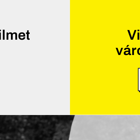
ilmet
Vi
vár