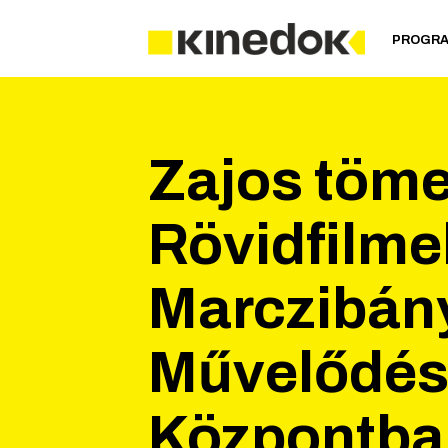
PROGR
Zajos töme
Rövidfilme
Marczibány
Művelődés
Központba