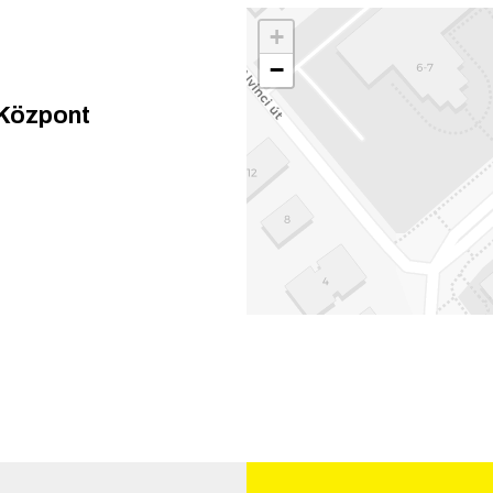
+
−
 Központ