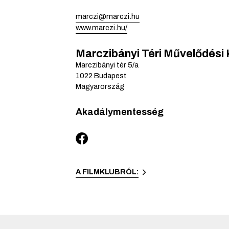
marczi@marczi.hu
www.marczi.hu/
Marczibányi Téri Művelődési
Marczibányi tér
5/a
1022
Budapest
Magyarország
Akadálymentesség
A FILMKLUBRÓL: