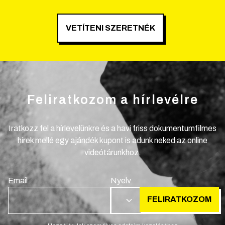
VETÍTENI SZERETNÉK
Feliratkozom a hírlevélre
Iratkozz fel a hírlevelünkre és a havi friss dokumentumfilmes
hírek mellé egy ajándék kupont is adunk neked az online
videótárunkhoz.
Email
Nyelv
FELIRATKOZOM
HU