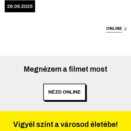
26.09.2025
ONLINE
Megnézem a filmet most
NÉZD ONLINE
Vigyél színt a városod életébe!