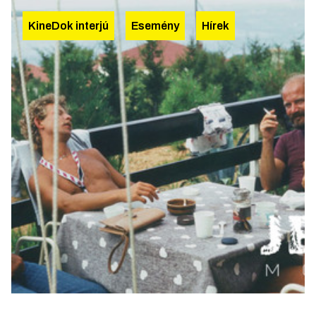
KineDok interjú
Esemény
Hírek