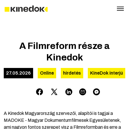
A Filmreform része a
Kinedok
27.05.2026
Online
hirdetés
KineDok interjú
A Kinedok Magyarország szervezői, alapítói is tagjai a
MADOKE - Magyar Dokumentumfilmesek Egyesületenek,
ami nagyon fontos szerepet visz a Filmreformban és erre a