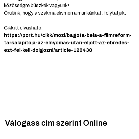
közösségre büszkék vagyunk!
Örülünk, hogy a szakma elismeri a munkánkat, folytatjuk.
Cikk itt olvasható:
https://port.hu/cikk/mozi/bagota-bela-a-filmreform-
tarsalapitoja-az-elnyomas-utan-eljott-az-ebredes-
ezt-fel-kell-dolgozni/article-126438
Válogass cím szerint
Online