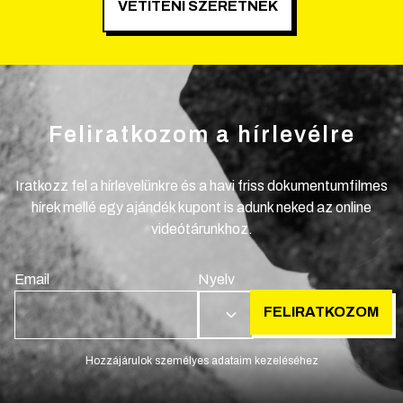
VETÍTENI SZERETNÉK
Feliratkozom a hírlevélre
Iratkozz fel a hírlevelünkre és a havi friss dokumentumfilmes
hírek mellé egy ajándék kupont is adunk neked az online
videótárunkhoz.
Email
Nyelv
FELIRATKOZOM
HU
Hozzájárulok személyes adataim kezeléséhez