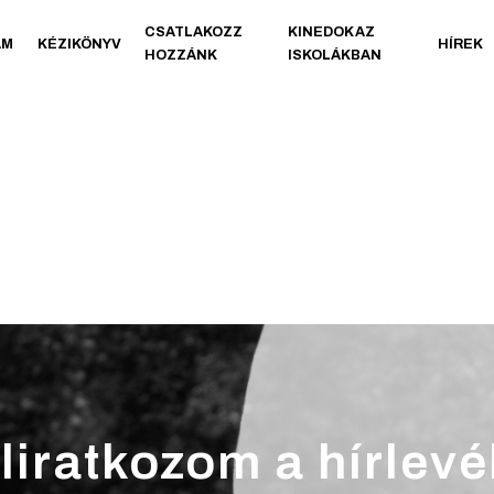
CSATLAKOZZ
KINEDOK AZ
AM
KÉZIKÖNYV
HÍREK
HOZZÁNK
ISKOLÁKBAN
liratkozom a hírlevé