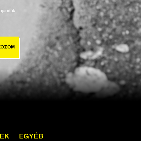
 ajándék
KOZOM
NEK
EGYÉB