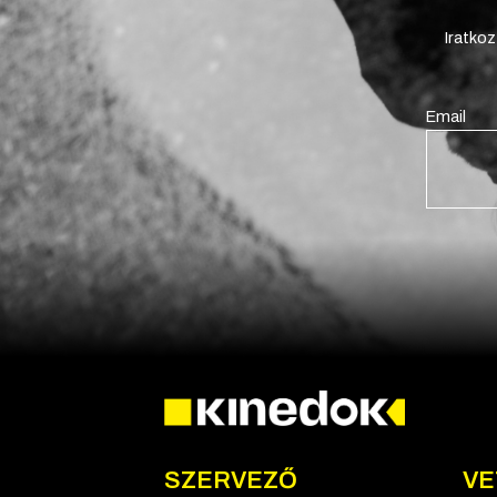
Iratkoz
Email
SZERVEZŐ
VE