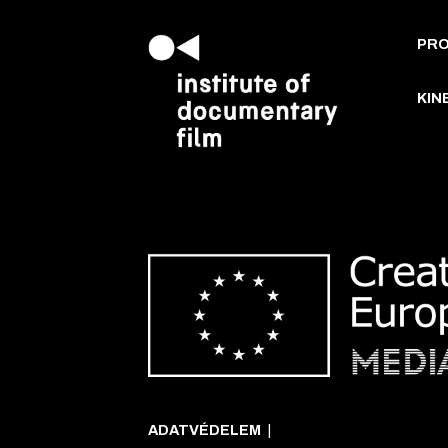
PR
KIN
ADATVÉDELEM
|