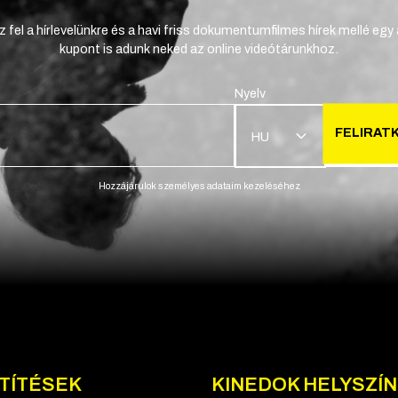
z fel a hírlevelünkre és a havi friss dokumentumfilmes hírek mellé egy
kupont is adunk neked az online videótárunkhoz.
Nyelv
FELIRAT
HU
Hozzájárulok személyes adataim kezeléséhez
TÍTÉSEK
KINEDOK HELYSZÍ