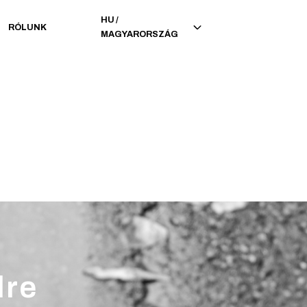
HU
/
RÓLUNK
MAGYARORSZÁG
lre