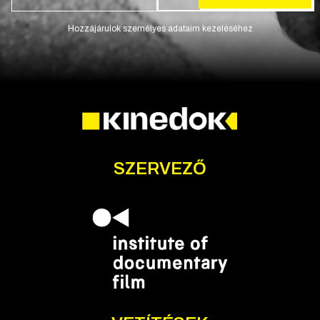
Hozzájárulok személyes adataim kezeléséhez
SZERVEZŐ