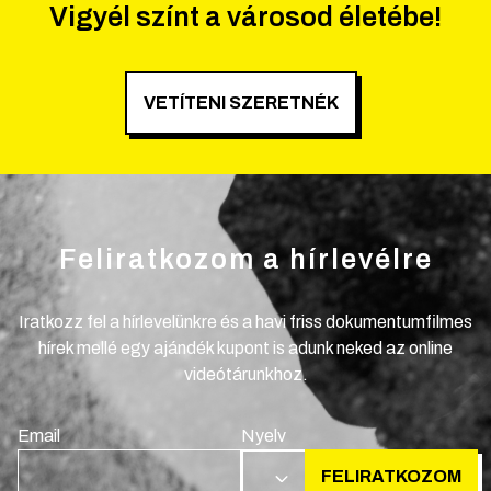
Vigyél színt a városod életébe!
VETÍTENI SZERETNÉK
Feliratkozom a hírlevélre
Iratkozz fel a hírlevelünkre és a havi friss dokumentumfilmes
hírek mellé egy ajándék kupont is adunk neked az online
videótárunkhoz.
Email
Nyelv
FELIRATKOZOM
HU