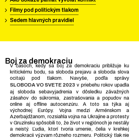
Filmy pod politickým tlakom
Sedem hlavných pravidiel
Boj za demokraciu
V časoch, kedy sa boj za demokraciu približuje ku
kritickému bodu, sa sloboda prejavu a sloboda slova
ocitajú pod tlakom. Navyše, podľa správy
SLOBODA VO SVETE 2023
v priebehu rokov upadla
aj sloboda sebavyjadrenia v dôsledku závažných
zásahov do súkromia, zastrašovania a popudov na
online aj offline autocenzúru. A toto sa týka aj
východnej Európy. Vojna medzi Arménskom a
Azerbajdžanom, rozsiahla vojna na Ukrajine a protesty
v Gruzínsku spôsobili to, že život v regiónoch je nestály
a neistý. Ľudia, ktorí tvoria umenie, čelia v krehkej
demokracii výzvam rôzneho rozmeru. Politický tlak nie