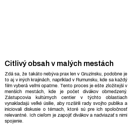
Citlivý obsah v malých mestách
Zdá sa, že takáto nebýva prax len v Gruzínsku, podobne je
to aj v iných krajinách, napríklad v Rumunsku, kde sa každý
film vyberá veľmi opatrne. Tento proces je ešte zložitejší v
menších mestách, kde je počet divákov obmedzený.
Zástupcovia kultúrnych centier v týchto oblastiach
vynakladajú veľké úsilie, aby rozšírili rady svojho publika a
iniciovali diskusie o témach, ktoré sú pre ich spoločnosť
relevantné. Ich cieľom je zapojiť divákov a nadviazať s nimi
spojenie.