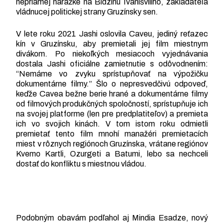
nepriamej narážke na Bidzinu Ivanišviliho, zakladateľa
vládnucej politickej strany Gruzínsky sen.
V lete roku 2021 Jashi oslovila Caveu, jediný reťazec
kín v Gruzínsku, aby premietali jej film miestnym
divákom. Po niekoľkých mesiacoch vyjednávania
dostala Jashi oficiálne zamietnutie s odôvodnením:
“Nemáme vo zvyku sprístupňovať na výpožičku
dokumentárne filmy.” Šlo o nepresvedčivú odpoveď,
keďže Cavea bežne berie hrané a dokumentárne filmy
od filmových produkčných spoločností, sprístupňuje ich
na svojej platforme (len pre predplatiteľov) a premieta
ich vo svojich kinách. V tom istom roku odmietli
premietať tento film mnohí manažéri premietacích
miest v rôznych regiónoch Gruzínska, vrátane regiónov
Kvemo Kartli, Ozurgeti a Batumi, lebo sa nechceli
dostať do konfliktu s miestnou vládou.
Podobným obavám podľahol aj Mindia Esadze, nový