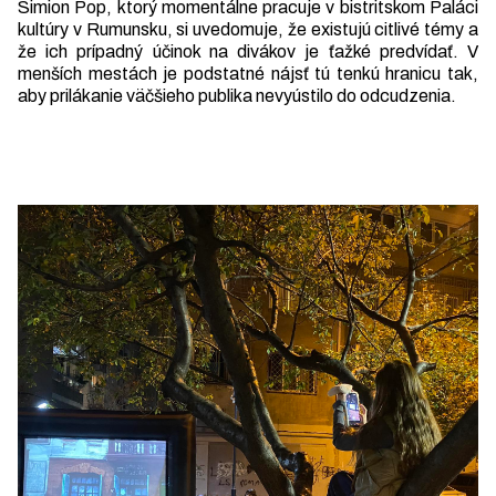
Simion Pop, ktorý momentálne pracuje v bistritskom Paláci
kultúry v Rumunsku, si uvedomuje, že existujú citlivé témy a
že ich prípadný účinok na divákov je ťažké predvídať. V
menších mestách je podstatné nájsť tú tenkú hranicu tak,
aby prilákanie väčšieho publika nevyústilo do odcudzenia.