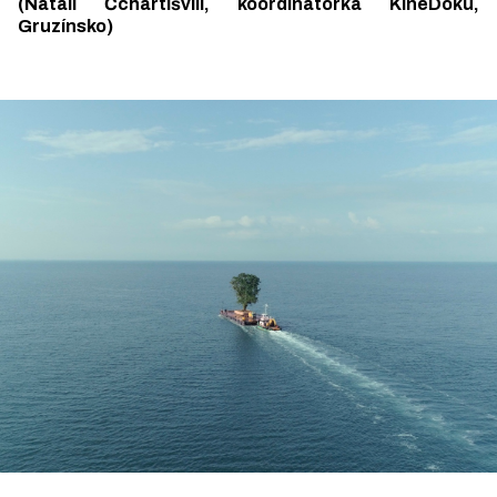
(Natali Čchartišvili, koordinátorka KineDoku,
Gruzínsko)