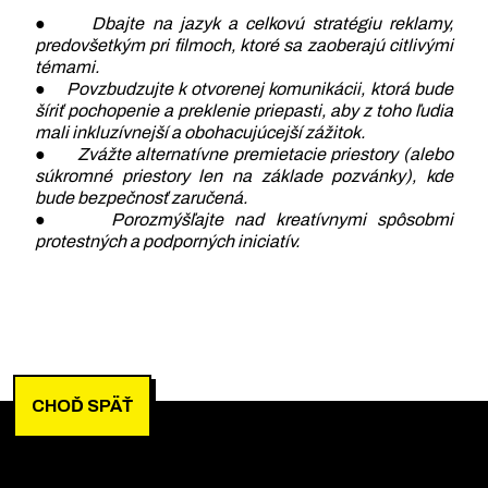
●
Dbajte na jazyk a celkovú stratégiu reklamy,
predovšetkým pri filmoch, ktoré sa zaoberajú citlivými
témami.
●
Povzbudzujte k otvorenej komunikácii, ktorá bude
šíriť pochopenie a preklenie priepasti, aby z toho ľudia
mali inkluzívnejší a obohacujúcejší zážitok.
●
Zvážte alternatívne premietacie priestory (alebo
súkromné priestory len na základe pozvánky), kde
bude bezpečnosť zaručená.
●
Porozmýšľajte nad kreatívnymi spôsobmi
protestných a podporných iniciatív.
CHOĎ SPÄŤ