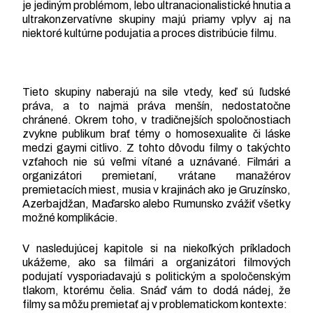
je jediným problémom, lebo ultranacionalistické hnutia a
ultrakonzervatívne skupiny majú priamy vplyv aj na
niektoré kultúrne podujatia a proces distribúcie filmu.
Tieto skupiny naberajú na sile vtedy, keď sú ľudské
práva, a to najmä práva menšín, nedostatočne
chránené. Okrem toho, v tradičnejších spoločnostiach
zvykne publikum brať témy o homosexualite či láske
medzi gaymi citlivo. Z tohto dôvodu filmy o takýchto
vzťahoch nie sú veľmi vítané a uznávané. Filmári a
organizátori premietaní, vrátane manažérov
premietacích miest, musia v krajinách ako je Gruzínsko,
Azerbajdžan, Maďarsko alebo Rumunsko zvážiť všetky
možné komplikácie.
V nasledujúcej kapitole si na niekoľkých príkladoch
ukážeme, ako sa filmári a organizátori filmových
podujatí vysporiadavajú s politickým a spoločenským
tlakom, ktorému čelia. Snáď vám to dodá nádej, že
filmy sa môžu premietať aj v problematickom kontexte: