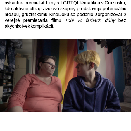
riskantné premietať filmy s LGBTQI tématikou v Gruzínsku,
kde aktívne ultrapravicové skupiny predstavujú potenciálnu
hrozbu, gruzínskemu KineDoku sa podarilo zorganizovať 2
verejné premietania filmu
Tobi vo farbách dúhy
bez
akýchkoľvek komplikácií.