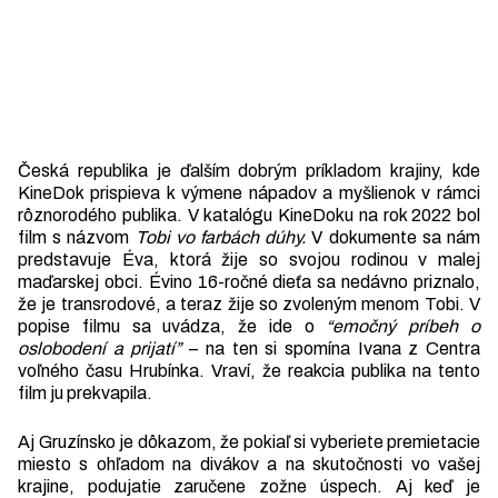
Česká republika je ďalším dobrým príkladom krajiny, kde
KineDok prispieva k výmene nápadov a myšlienok v rámci
rôznorodého publika. V katalógu KineDoku na rok 2022 bol
film s názvom
Tobi vo farbách dúhy.
V dokumente sa nám
predstavuje Éva, ktorá žije so svojou rodinou v malej
maďarskej obci. Évino 16-ročné dieťa sa nedávno priznalo,
že je transrodové, a teraz žije so zvoleným menom Tobi. V
popise filmu sa uvádza, že ide o
“emočný príbeh o
oslobodení a prijatí”
– na ten si spomína Ivana z Centra
voľného času Hrubínka. Vraví, že reakcia publika na tento
film ju prekvapila.
Aj Gruzínsko je dôkazom, že pokiaľ si vyberiete premietacie
miesto s ohľadom na divákov a na skutočnosti vo vašej
krajine, podujatie zaručene zožne úspech. Aj keď je