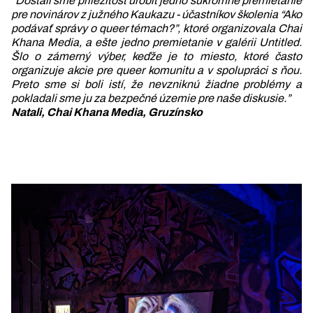
“Dostali sme príležitosť urobiť jedno súkromné premietanie
pre novinárov z južného Kaukazu - účastníkov školenia “Ako
podávať správy o queer témach?”, ktoré organizovala Chai
Khana Media, a ešte jedno premietanie v galérii Untitled.
Šlo o zámerný výber, keďže je to miesto, ktoré často
organizuje akcie pre queer komunitu a v spolupráci s ňou.
Preto sme si boli istí, že nevzniknú žiadne problémy a
pokladali sme ju za bezpečné územie pre naše diskusie.”
Natali, Chai Khana Media, Gruzínsko