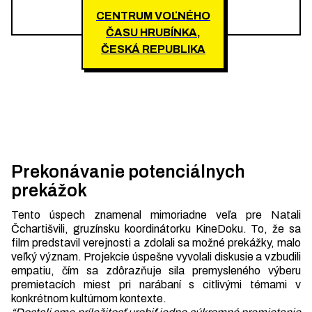
CENTRUM VOĽNÉHO
ČASU HRUBÍNKA,
ČESKÁ REPUBLIKA
Prekonávanie potenciálnych
prekážok
Tento úspech znamenal mimoriadne veľa pre Natali
Čchartišvili, gruzínsku koordinátorku KineDoku. To, že sa
film predstavil verejnosti a zdolali sa možné prekážky, malo
veľký význam. Projekcie úspešne vyvolali diskusie a vzbudili
empatiu, čím sa zdôrazňuje sila premysleného výberu
premietacích miest pri narábaní s citlivými témami v
konkrétnom kultúrnom kontexte.