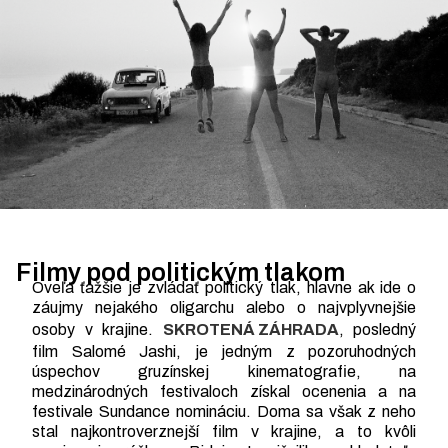
Filmy pod politickým tlakom
Oveľa ťažšie je zvládať politický tlak, hlavne ak ide o
záujmy nejakého oligarchu alebo o najvplyvnejšie
osoby v krajine.
SKROTENÁ ZÁHRADA
, posledný
film Salomé Jashi, je jedným z pozoruhodných
úspechov gruzínskej kinematografie, na
medzinárodných festivaloch získal ocenenia a na
festivale Sundance nomináciu. Doma sa však z neho
stal najkontroverznejší film v krajine, a to kvôli