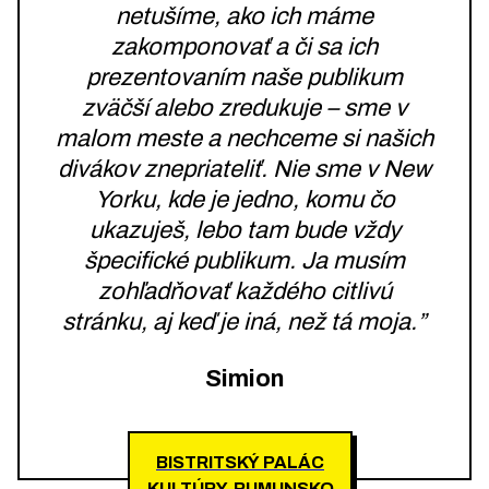
netušíme, ako ich máme
zakomponovať a či sa ich
prezentovaním naše publikum
zväčší alebo zredukuje – sme v
malom meste a nechceme si našich
divákov znepriateliť. Nie sme v New
Yorku, kde je jedno, komu čo
ukazuješ, lebo tam bude vždy
špecifické publikum. Ja musím
zohľadňovať každého citlivú
stránku, aj keď je iná, než tá moja.”
Simion
BISTRITSKÝ PALÁC
KULTÚRY, RUMUNSKO