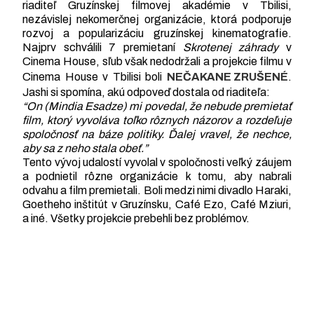
riaditeľ Gruzínskej filmovej akadémie v Tbilisi,
nezávislej nekomerčnej organizácie, ktorá podporuje
rozvoj a popularizáciu gruzínskej kinematografie.
Najprv schválili 7 premietaní
Skrotenej záhrady
v
Cinema House, sľub však nedodržali a projekcie filmu v
Cinema House v Tbilisi boli
NEČAKANE ZRUŠENÉ
.
Jashi si spomína, akú odpoveď dostala od riaditeľa:
“On (Mindia Esadze) mi povedal, že nebude premietať
film, ktorý vyvoláva toľko rôznych názorov a rozdeľuje
spoločnosť na báze politiky. Ďalej vravel, že nechce,
aby sa z neho stala obeť.”
Tento vývoj udalostí vyvolal v spoločnosti veľký záujem
a podnietil rôzne organizácie k tomu, aby nabrali
odvahu a film premietali. Boli medzi nimi divadlo Haraki,
Goetheho inštitút v Gruzínsku, Café Ezo, Café Mziuri,
a iné. Všetky projekcie prebehli bez problémov.