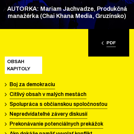
AUTORKA: Mariam Jachvadze, Produkčná
manažérka (Chai Khana Media, Gruzínsko)
PDF
OBSAH
KAPITOLY
Boj za demokraciu
Citlivý obsah v malých mestách
Spolupráca s občianskou spoločnosťou
Nepredvídateľné závery diskusií
Prekonávanie potenciálnych prekážok
Ako dokáže pamäť vyvolať konflikt