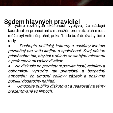
Sedem hlavných pravidiel
Z týchto rozličných skúseností vyplýva, že nádejní
koordinátori premietaní a manažéri premietacích miest
môžu byť veľmi úspešní, pokiaľ budú brať do úvahy tieto
rady:
●
Pochopte politický, kultúrny a sociálny kontext
príznačný pre vašu krajinu a spoločnosť. Svoj prístup
prispôsobte tak, aby bol v súlade so slabými miestami
a preferenciami vašich divákov.
●
Na diskusie po premietaní pozvite hostí, rečníkov a
odborníkov. Vytvoríte tak priateľskú a bezpečnú
atmosféru, čo umocní celkový zážitok a poskytne
publiku dodatočný náhľad.
●
Umožnite publiku diskutovať a reagovať na témy
prezentované vo filmoch.