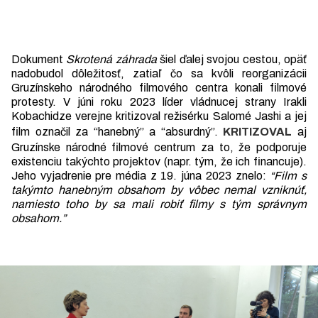
Dokument
Skrotená záhrada
šiel ďalej svojou cestou, opäť
nadobudol dôležitosť, zatiaľ čo sa kvôli reorganizácii
Gruzínskeho národného filmového centra konali filmové
protesty. V júni roku 2023 líder vládnucej strany Irakli
Kobachidze verejne kritizoval režisérku Salomé Jashi a jej
film označil za “hanebný” a “absurdný”.
KRITIZOVAL
aj
Gruzínske národné filmové centrum za to, že podporuje
existenciu takýchto projektov (napr. tým, že ich financuje).
Jeho vyjadrenie pre média z 19. júna 2023 znelo:
“Film s
takýmto hanebným obsahom by vôbec nemal vzniknúť,
namiesto toho by sa mali robiť filmy s tým správnym
obsahom.”