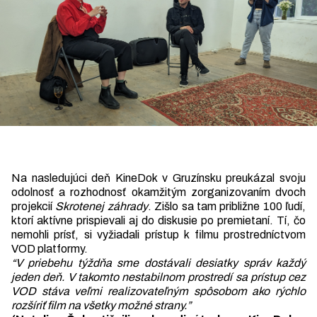
Na nasledujúci deň KineDok v Gruzínsku preukázal svoju
odolnosť a rozhodnosť okamžitým zorganizovaním dvoch
projekcií
Skrotenej záhrady
. Zišlo sa tam približne 100 ľudí,
ktorí aktívne prispievali aj do diskusie po premietaní. Tí, čo
nemohli prísť, si vyžiadali prístup k filmu prostredníctvom
VOD platformy.
“V priebehu týždňa sme dostávali desiatky správ každý
jeden deň. V takomto nestabilnom prostredí sa prístup cez
VOD stáva veľmi realizovateľným spôsobom ako rýchlo
rozšíriť film na všetky možné strany.”