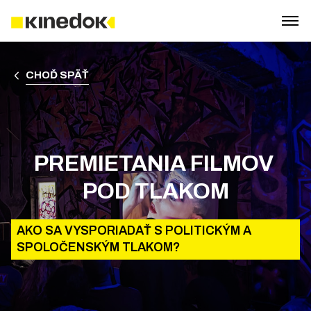
CHOĎ SPÄŤ
PREMIETANIA FILMOV 
POD TLAKOM
AKO SA VYSPORIADAŤ S POLITICKÝM A
SPOLOČENSKÝM TLAKOM?