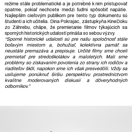
režime stále problematické a je potrebné k nim pristupovať
opatrne, pokiaľ nechcete medzi ľuďmi spôsobiť napätie.
Najlepším cieľovým publikom pre tento typ dokumentu sú
študenti a ich učitelia. Dina Pokrajac, zástupkyňa KineDoku
zo Záhrebu, chápe, že premietanie filmov týkajúcich sa
sporných historických udalostí prináša so sebou výzvy.
“Sporné historické udalosti sú pre našu spoločnosť stále
boľavým miestom
a, bohužiaľ, kolektívna pamäť sa
neustále premazáva a prepisuje. Určité filmy sme chceli
premietať pre stredoškolákov a maloletých. Mali sme
problémy so získavaním povolenia zo strany ich rodičov a
riaditeľov škôl, napokon sme ich však presvedčili. Vždy sa
usilujeme ponúknuť širšiu perspektívu prostredníctvom
kvalitne moderovaných diskusií a dôveryhodných
odborníkov.”