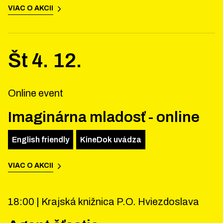
VIAC O AKCII
Št
4
.
12
.
Online event
Imaginárna mladosť - online
English friendly
KineDok uvádza
VIAC O AKCII
18:00 |
Krajská knižnica P.O. Hviezdoslava