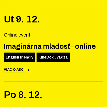
Ut
9
.
12
.
Online event
Imaginárna mladosť - online
English friendly
KineDok uvádza
VIAC O AKCII
Po
8
.
12
.