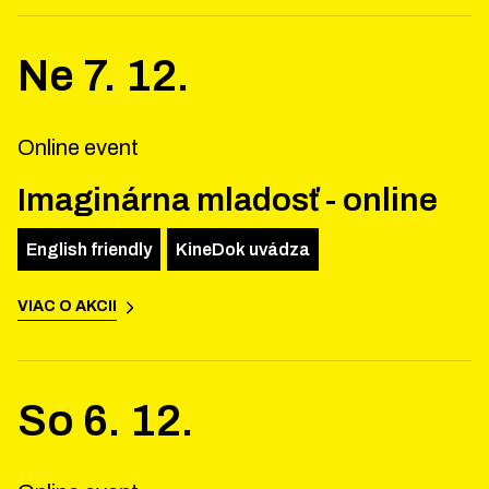
Ne
7
.
12
.
Online event
Imaginárna mladosť - online
English friendly
KineDok uvádza
VIAC O AKCII
So
6
.
12
.