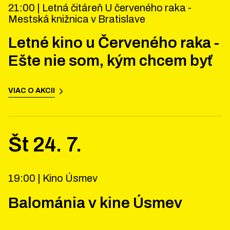
21:00 |
Letná čitáreň U červeného raka -
Mestská knižnica v Bratislave
Letné kino u Červeného raka -
Ešte nie som, kým chcem byť
VIAC O AKCII
Št
24
.
7
.
19:00 |
Kino Úsmev
Balománia v kine Úsmev