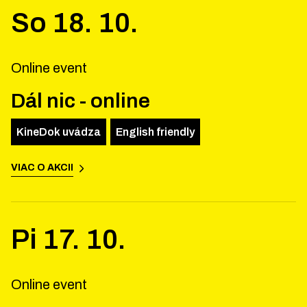
So
18
.
10
.
Online event
Dál nic - online
KineDok uvádza
English friendly
VIAC O AKCII
Pi
17
.
10
.
Online event