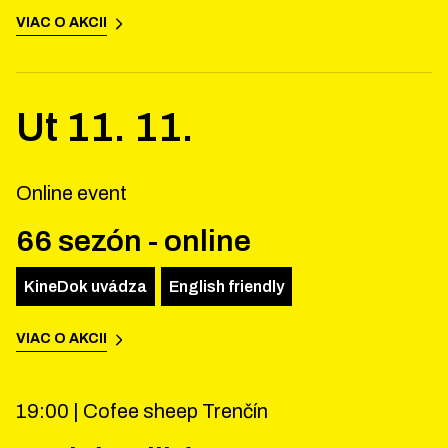
VIAC O AKCII
Ut
11
.
11
.
Online event
66 sezón - online
KineDok uvádza
English friendly
VIAC O AKCII
19:00 |
Cofee sheep Trenčín