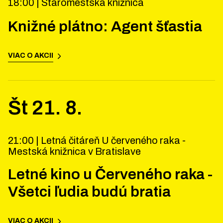
18:00 |
Staromestska knižnica
Knižné plátno: Agent šťastia
VIAC O AKCII
Št
21
.
8
.
21:00 |
Letná čitáreň U červeného raka -
Mestská knižnica v Bratislave
Letné kino u Červeného raka -
Všetci ľudia budú bratia
VIAC O AKCII