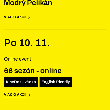
Modrý Pelikán
VIAC O AKCII
Po
10
.
11
.
Online event
66 sezón - online
KineDok uvádza
English friendly
VIAC O AKCII