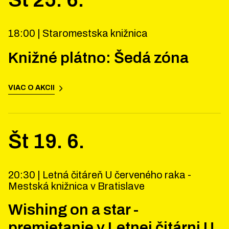
18:00 |
Staromestska knižnica
Knižné plátno: Šedá zóna
VIAC O AKCII
Št
19
.
6
.
20:30 |
Letná čitáreň U červeného raka -
Mestská knižnica v Bratislave
Wishing on a star -
premietanie v Letnej čitárni U