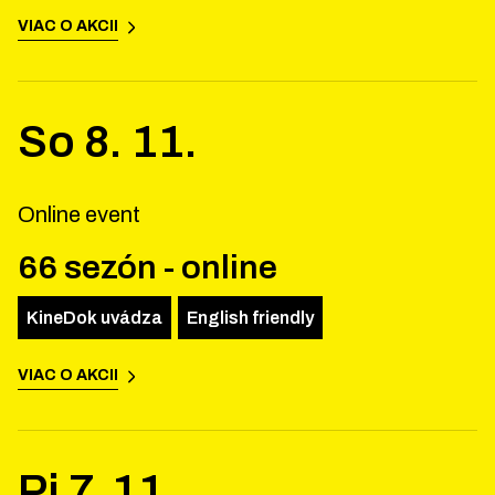
VIAC O AKCII
So
8
.
11
.
Online event
66 sezón - online
KineDok uvádza
English friendly
VIAC O AKCII
Pi
7
.
11
.