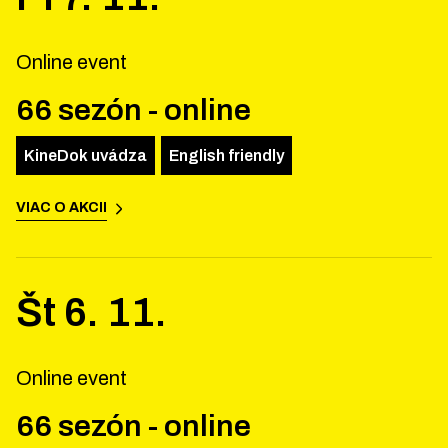
Online event
66 sezón - online
KineDok uvádza
English friendly
VIAC O AKCII
Št
6
.
11
.
Online event
66 sezón - online