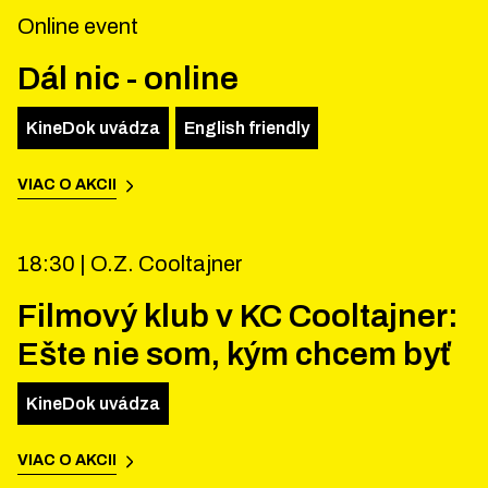
Online event
Dál nic - online
KineDok uvádza
English friendly
VIAC O AKCII
18:30 |
O.Z. Cooltajner
Filmový klub v KC Cooltajner:
Ešte nie som, kým chcem byť
KineDok uvádza
VIAC O AKCII