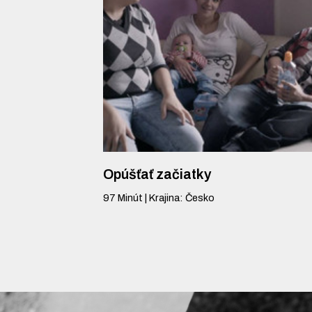
Opúšťať začiatky
97
Minút
|
Krajina
:
Česko