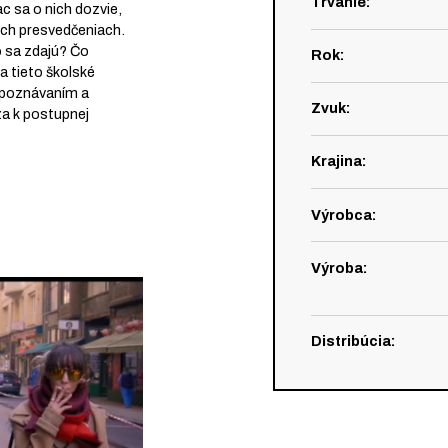
Trvanie
:
c sa o nich dozvie,
ých presvedčeniach.
o sa zdajú? Čo
Rok
:
a tieto školské
spoznávaním a
Zvuk
:
za k postupnej
Krajina
:
Výrobca
:
Výroba
:
Distribúcia
: