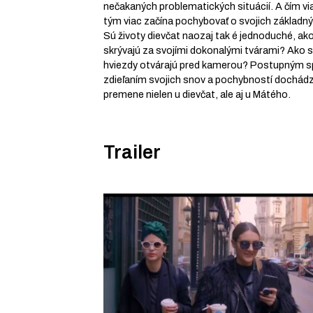
nečakaných problematických situácií. A čím via
tým viac začína pochybovať o svojich základn
Sú životy dievčat naozaj tak é jednoduché, ak
skrývajú za svojími dokonalými tvárami? Ako s
hviezdy otvárajú pred kamerou? Postupným 
zdieľaním svojich snov a pochybností dochád
premene nielen u dievčat, ale aj u Mátého.
Trailer