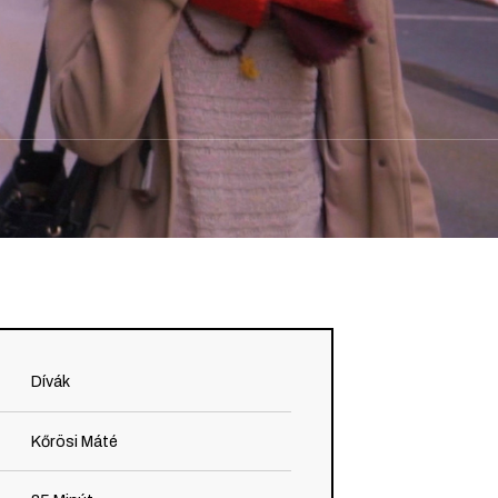
 sa
Dívák
Kőrösi Máté