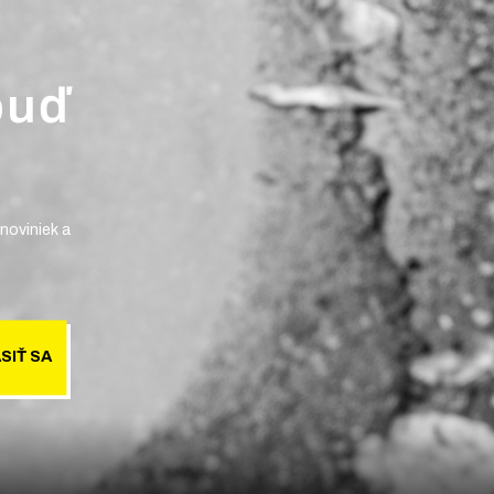
buď
noviniek a
SIŤ SA