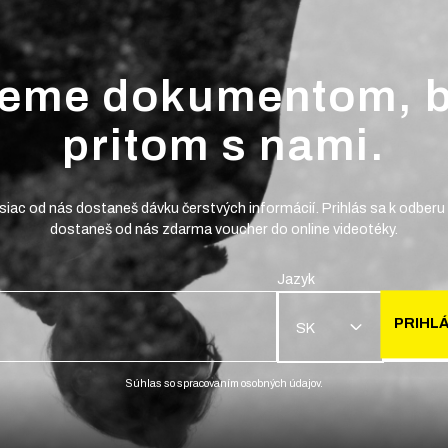
jeme dokumentom, 
pritom s nami.
iac od nás dostaneš dávku čerstvých informácií. Prihlás sa k odberu 
dostaneš od nás zdarma voucher do online videotéky.
Jazyk
PRIHLÁ
SK
Súhlas so spracovaním osobných údajov.