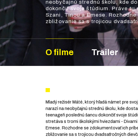
neobyčajnú strednú školu, kde d
dokončiť svoje štúdium. Práve tu sa stretáva s tromi školským
Szani, Tinou a Emese. Rozhodne 
zbližovanie sa s trojicou dvadsať
problematických situácií. A čím v
svojich základných presvedčeniac
zdajú? Čo skrývajú za svojími dok
otvárajú pred kamerou? Postupný
O filme
Trailer
pochybností dochádza k p
Mladý režisér Máté, ktorý hľadá námet pre svoj
narazí na neobyčajnú strednú školu, kde dost
teenageři poslednú šancu dokončiť svoje štúd
stretáva s tromi školskými hviezdami - Divami
Emese. Rozhodne se zdokumentovať ich príbe
zbližovanie sa s trojicou dvadsaťročných dievča