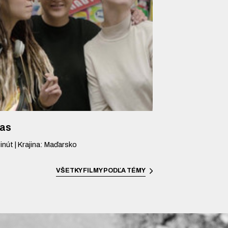
vas
inút
|
Krajina
:
Maďarsko
VŠETKY FILMY PODĽA TÉMY