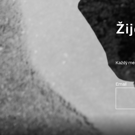
Ži
Každý mes
Email