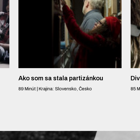
Ako som sa stala partizánkou
Di
89
Minút
|
Krajina
:
Slovensko, Česko
85
M