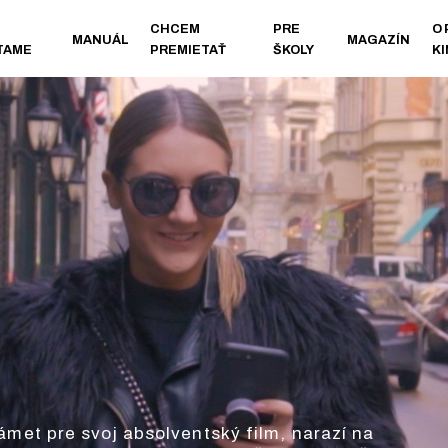
CHCEM
PRE
O
MANUÁL
MAGAZÍN
TAME
PREMIETAŤ
ŠKOLY
K
ámet pre svoj absolventský film, narazí na