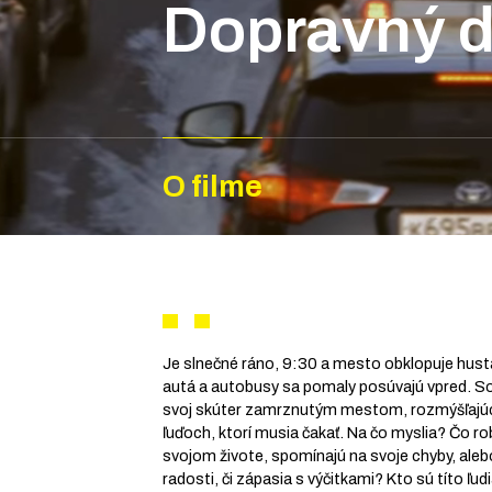
Dopravný d
O filme
Je slnečné ráno, 9:30 a mesto obklopuje hus
autá a autobusy sa pomaly posúvajú vpred. So
svoj skúter zamrznutým mestom, rozmýšľajúc
ľuďoch, ktorí musia čakať. Na čo myslia? Čo r
svojom živote, spomínajú na svoje chyby, al
radosti, či zápasia s výčitkami? Kto sú títo ľud