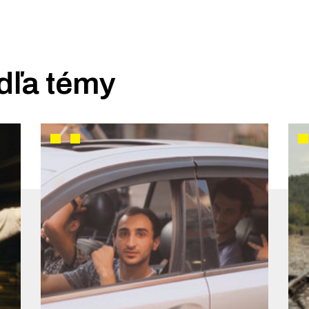
dľa témy