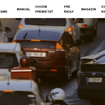
CHCEM
PRE
O
MANUÁL
MAGAZÍN
TAME
PREMIETAŤ
ŠKOLY
K