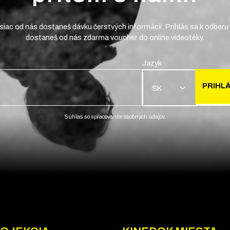
iac od nás dostaneš dávku čerstvých informácií. Prihlás sa k odberu 
dostaneš od nás zdarma voucher do online videotéky.
Jazyk
PRIHLÁ
SK
Súhlas so spracovaním osobných údajov.