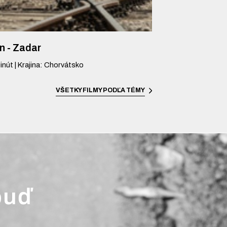
n - Zadar
inút
|
Krajina
:
Chorvátsko
VŠETKY FILMY PODĽA TÉMY
buď