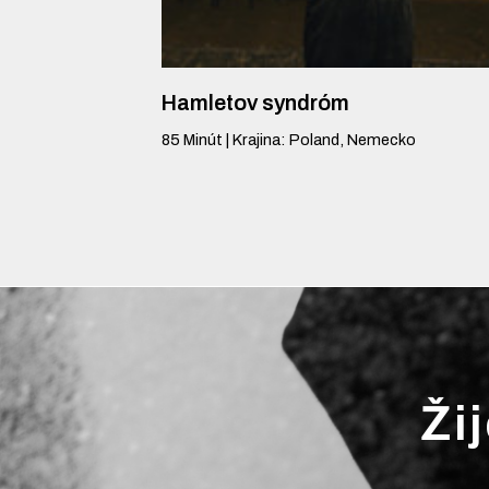
Hamletov syndróm
85
Minút
|
Krajina
:
Poland, Nemecko
Ži