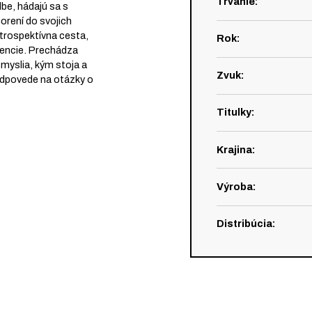
Trvanie
:
dbe, hádajú sa s
orení do svojich
strospektívna cesta,
Rok
:
stencie. Prechádza
 myslia, kým stoja a
Zvuk
:
odpovede na otázky o
Titulky
:
Krajina
:
Výroba
:
Distribúcia
: