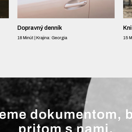
Dopravný denník
Kni
18
Minút
|
Krajina
:
Georgia
15
M
jeme dokumentom, 
pritom s nami.