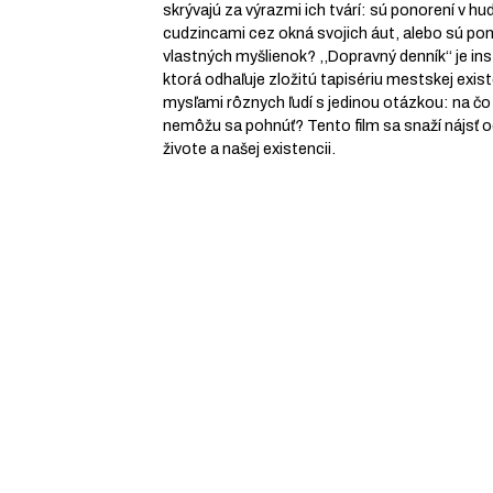
skrývajú za výrazmi ich tvárí: sú ponorení v hu
cudzincami cez okná svojich áut, alebo sú pon
vlastných myšlienok? ,,Dopravný denník‘‘ je in
ktorá odhaľuje zložitú tapisériu mestskej exi
mysľami rôznych ľudí s jedinou otázkou: na čo
nemôžu sa pohnúť? Tento film sa snaží nájsť 
živote a našej existencii.