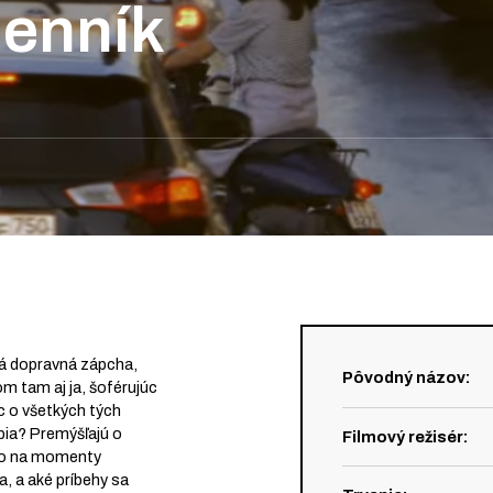
enník
tá dopravná zápcha,
Pôvodný názov
:
m tam aj ja, šoférujúc
 o všetkých tých
obia? Premýšľajú o
Filmový režisér
:
ebo na momenty
ia, a aké príbehy sa